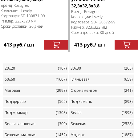
Бренд:
Rosagres
32,3x32,3x3,8
Коллекция:
Lovely
Бренд:
Rosagres
Код товара:
SD-130871
-99
Коллекция:
Lovely
Размер:
323x323 мм
Код товара:
SD-130872
-99
Сроки доставки: 30 дней
Размер:
323x323 мм
Сроки доставки: 30 дней
413
руб.
/ шт
413
руб.
/ шт
20x20
(107)
30x30
(265)
60x60
(1607)
Глянцевая
(659)
Матовая
(2998)
С орнаментом
(241)
Под дерево
(565)
Под камень
(893)
Под мрамор
(1308)
Белая
(1993)
Белая глянцевая
(309)
Бежевая
(2528)
Бежевая матовая
(1452)
Модерн
(1887)