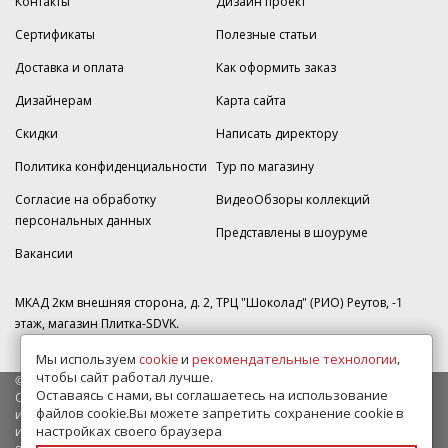
Контакты
Дизайн проект
Сертификаты
Полезные статьи
Доставка и оплата
Как оформить заказ
Дизайнерам
Карта сайта
Скидки
Написать директору
Политика конфиденциальности
Тур по магазину
Согласие на обработку
ВидеоОбзоры коллекций
персональных данных
Представлены в шоуруме
Вакансии
МКАД 2км внешняя сторона, д. 2, ТРЦ "Шоколад" (РИО) Реутов, -1
этаж, магазин Плитка-SDVK.
Мы используем
cookie
и
рекомендательные технологии
,
чтобы сайт работал лучше.
© 2009—2026 г. Все права защищены
Оставаясь с нами, вы соглашаетесь на использование
Обращаем Ваше внимание на то, что данный интернет-сайт носит
файлов cookie.Вы можете запретить сохранение cookie в
исключительно информационный характер и ни при каких условиях
настройках своего браузера
информационные материалы и цены, размещенные на сайте, не