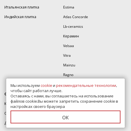
Итальянская плитка
Estima
Индийская плитка
Atlas Concorde
Lb-ceramics
Керамин
Velsaa
Vitra
Mainzu
Ragno
Equipe
Мы используем
cookie
и
рекомендательные технологии
,
чтобы сайт работал лучше.
О компании
Помощь
Оставаясь с нами, вы соглашаетесь на использование
файлов cookie.Вы можете запретить сохранение cookie в
Контакты
Дизайн проект
настройках своего браузера
Сертификаты
Полезные статьи
ОК
Доставка и оплата
Как оформить заказ