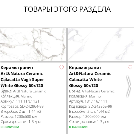
ТОВАРЫ ЭТОГО РАЗДЕЛА
Керамогранит
Керамогранит
Art&Natura Ceramic
Art&Natura Ceramic
Calacatta Vagli Super
Calacatta White
White Glossy 60x120
Glossy 60x120
Previous
Nex
Бренд:
Art&Natura Ceramic
Бренд:
Art&Natura Ceramic
Коллекция:
Marmo
Коллекция:
Marmo
Артикул:
111.11N.1121
Артикул:
131.116.1111
Код товара:
SD-242864
-99
Код товара:
SD-242865
-99
В коробке
:
2 шт, 1.44 м
2
В коробке
:
2 шт, 1.44 м
2
Размер:
1200x600 мм
Размер:
1200x600 мм
Сроки доставки: 1-3 дня
Сроки доставки: 1-3 дня
в наличии
в наличии