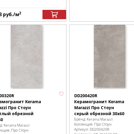
2
3
руб.
/м
00320R
DD200420R
амогранит Kerama
Керамогранит Kerama
azzi Про Стоун
Marazzi Про Стоун
тлый обрезной
серый обрезной 30х60
60
Бренд:
Kerama Marazzi
Коллекция:
Про Стоун
д:
Kerama Marazzi
Артикул:
DD200420R
екция:
Про Стоун