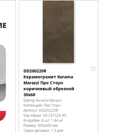
DD200220R
Керамогранит Kerama
Marazzi Про Стоун
коричневый обрезной
30х60
Бренд:
Kerama Marazzi
Коллекция:
Про Стоун
Артикул:
DD200220R
Код товара:
SD-251526
-99
2
В коробке
:
8 шт, 1.44 м
Размер:
300x600 мм
Сроки доставки: 1-3 дня