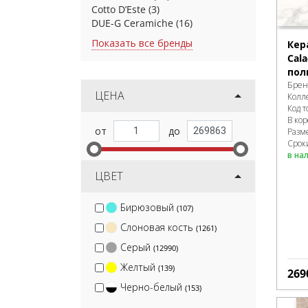
Cotto D’Este
(3)
DUE-G Ceramiche
(16)
Показать все бренды
Кер
Cala
пол
Брен
ЦЕНА
Колл
Код т
В ко
Разм
Сроки
в на
ЦВЕТ
Бирюзовый
(107)
Слоновая кость
(1261)
Серый
(12990)
Желтый
(139)
269
Черно-белый
(153)