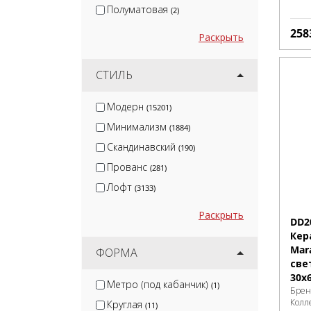
Полуматовая
(2)
258
Раскрыть
СТИЛЬ
Модерн
(15201)
Минимализм
(1884)
Скандинавский
(190)
Прованс
(281)
Лофт
(3133)
Раскрыть
DD2
Кер
Mar
ФОРМА
све
30х
Метро (под кабанчик)
(1)
Брен
Колл
Круглая
(11)