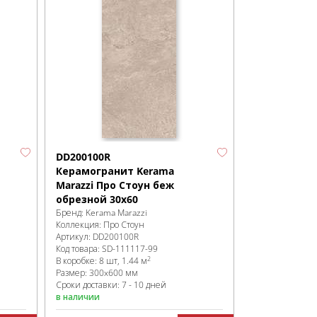
DD200100R
Керамогранит Kerama
Marazzi Про Стоун беж
обрезной 30х60
Бренд:
Kerama Marazzi
Коллекция:
Про Стоун
Артикул:
DD200100R
Код товара:
SD-111117
-99
2
В коробке
:
8 шт, 1.44 м
Размер:
300x600 мм
Сроки доставки: 7 - 10 дней
в наличии