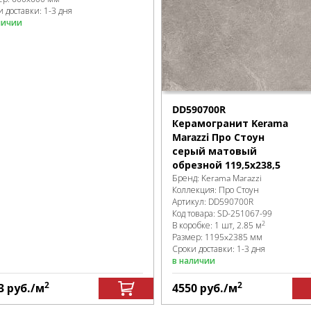
 доставки: 1-3 дня
личии
DD590700R
Керамогранит Kerama
Marazzi Про Стоун
серый матовый
обрезной 119,5x238,5
Бренд:
Kerama Marazzi
Коллекция:
Про Стоун
Артикул:
DD590700R
Код товара:
SD-251067
-99
2
В коробке
:
1 шт, 2.85 м
Размер:
1195x2385 мм
Сроки доставки: 1-3 дня
в наличии
2
2
3
руб.
/м
4550
руб.
/м