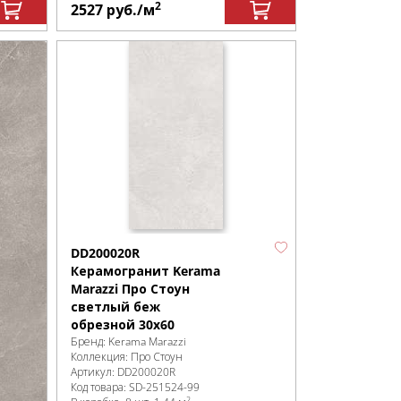
2
2527
руб.
/м
DD200020R
Керамогранит Kerama
Marazzi Про Стоун
светлый беж
обрезной 30х60
Бренд:
Kerama Marazzi
Коллекция:
Про Стоун
Артикул:
DD200020R
Код товара:
SD-251524
-99
2