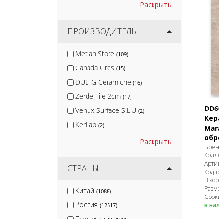
Раскрыть
ПРОИЗВОДИТЕЛЬ
Metlah.Store
(109)
Canada Gres
(15)
DUE-G Ceramiche
(16)
Zerde Tile 2cm
(17)
DD6
Venux Surface S.L.U
(2)
Кер
KerLab
(2)
Mar
обр
Nadis
(2)
Раскрыть
Брен
Diamond Ceramics
(21)
Колл
Арти
Protiles
СТРАНЫ
(24)
Код т
В ко
MGM Ceramiche
(25)
Разм
Китай
(1088)
Cotto D’Este
(3)
Сроки
Россия
в на
(12517)
CL KER
(33)
Португалия