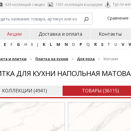
Тур по ма
639 коллекций с видео
1591 коллекция в шоуруме
Сравнение
Акции
Доставка и оплата
Контакты
E
F
G
H
I
J
K
L
M
N
O
P
Q
R
S
T
U
V
нита и плитки
Плитка на кухню
Для пола
Матовая
ТКА ДЛЯ КУХНИ НАПОЛЬНАЯ МАТОВА
КОЛЛЕКЦИИ (
4941
)
ТОВАРЫ (
36115
)