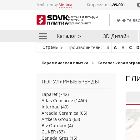
Мой город:
Москва
Код клиента:
-99-001
магазин и шоу-рум
плитки и
керамогранита
Каталог
3D Дизайн
Страны
Производители:
4
A
B
C
D
Керамическая плитка
Каталог керамогра
ПЛИ
ПОПУЛЯРНЫЕ БРЕНДЫ
Laparet
(742)
Atlas Concorde
(1460)
Interbau
(49)
Arcadia Ceramica
(65)
Artkera Group
(63)
Blv Outdoor
(4)
CL KER
(33)
Canada Gres
(15)