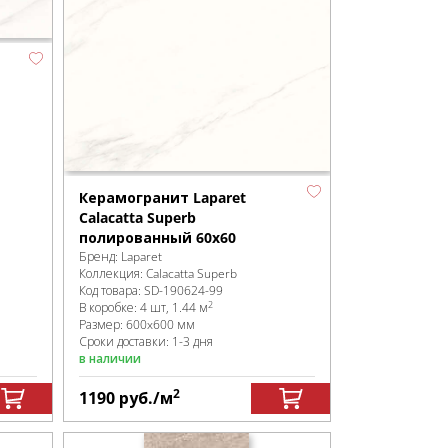
Керамогранит Laparet
Calacatta Superb
полированный 60x60
Бренд:
Laparet
Коллекция:
Calacatta Superb
Код товара:
SD-190624
-99
2
В коробке
:
4 шт, 1.44 м
Размер:
600x600 мм
Сроки доставки: 1-3 дня
в наличии
2
1190
руб.
/м