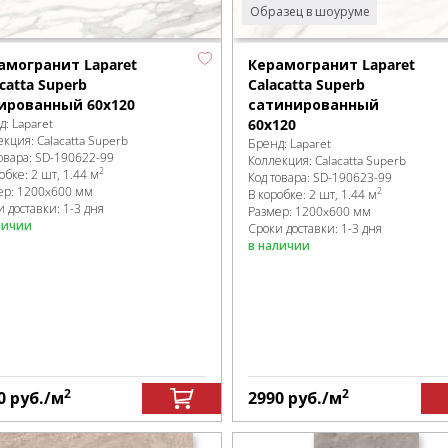
Образец в шоуруме
амогранит Laparet
Керамогранит Laparet
catta Superb
Calacatta Superb
ированный 60x120
сатинированный
д:
Laparet
60x120
екция:
Calacatta Superb
Бренд:
Laparet
овара:
SD-190622
-99
Коллекция:
Calacatta Superb
2
робке
:
2 шт, 1.44 м
Код товара:
SD-190623
-99
ер:
1200x600 мм
2
В коробке
:
2 шт, 1.44 м
 доставки: 1-3 дня
Размер:
1200x600 мм
личии
Сроки доставки: 1-3 дня
в наличии
2
2
0
руб.
/м
2990
руб.
/м