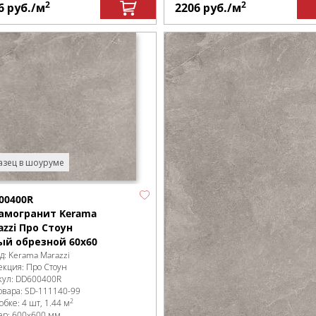
2
2
6
руб.
/м
2206
руб.
/м
зец в шоуруме
00400R
амогранит Kerama
azzi Про Стоун
ый обрезной 60х60
д:
Kerama Marazzi
екция:
Про Стоун
кул:
DD600400R
овара:
SD-111140
-99
2
робке
:
4 шт, 1.44 м
ер:
600x600 мм