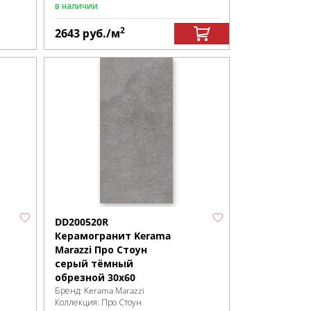
в наличии
2
2643
руб.
/м
DD200520R
Керамогранит Kerama
Marazzi Про Стоун
серый тёмный
обрезной 30х60
Бренд:
Kerama Marazzi
Коллекция:
Про Стоун