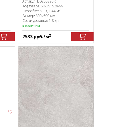
Артикул:
DD200520R
Код товара:
SD-251529
-99
2
В коробке
:
8 шт, 1.44 м
Размер:
300x600 мм
Сроки доставки: 1-3 дня
в наличии
2
2583
руб.
/м