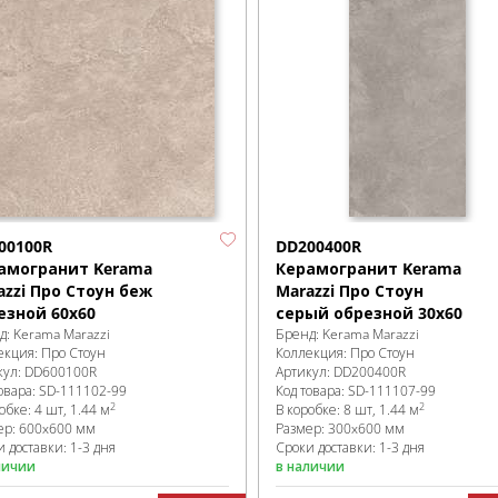
00100R
DD200400R
амогранит Kerama
Керамогранит Kerama
azzi Про Стоун беж
Marazzi Про Стоун
езной 60х60
серый обрезной 30х60
д:
Kerama Marazzi
Бренд:
Kerama Marazzi
екция:
Про Стоун
Коллекция:
Про Стоун
кул:
DD600100R
Артикул:
DD200400R
овара:
SD-111102
-99
Код товара:
SD-111107
-99
2
2
робке
:
4 шт, 1.44 м
В коробке
:
8 шт, 1.44 м
ер:
600x600 мм
Размер:
300x600 мм
 доставки: 1-3 дня
Сроки доставки: 1-3 дня
личии
в наличии