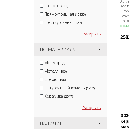
Арти
Шеврон
(111)
Код т
В ко
Прямоугольная
(15935)
Разм
Сроки
Шестиугольная
(187)
в на
Раскрыть
258
ПО МАТЕРИАЛУ
Мрамор
(1)
Металл
(106)
Стекло
(106)
Натуральный камень
(1292)
Керамика
(2547)
Раскрыть
DD2
Кер
НАЛИЧИЕ
Mar