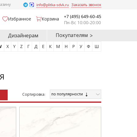
газину
info@plitka-sdvk.ru
Заказать звонок
+7 (495) 649-60-45
Избранное
Корзина
Пн-Вс 10:00-20:00
Покупателям
Дизайнерам
W
X
Y
Z
Г
Д
Е
К
М
Н
Р
У
Ф
Ш
Я
по популярности
Cортировка: