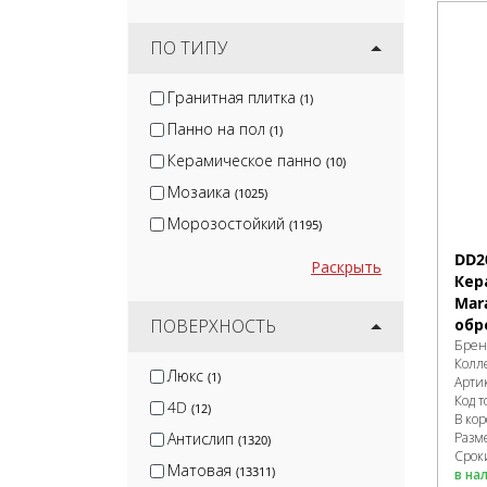
ПО ТИПУ
Гранитная плитка
(1)
Панно на пол
(1)
Керамическое панно
(10)
Мозаика
(1025)
Морозостойкий
(1195)
DD2
Раскрыть
Кер
Mar
ПОВЕРХНОСТЬ
обр
Брен
Колл
Люкс
(1)
Арти
Код т
4D
(12)
В ко
Антислип
Разм
(1320)
Сроки
Матовая
(13311)
в на