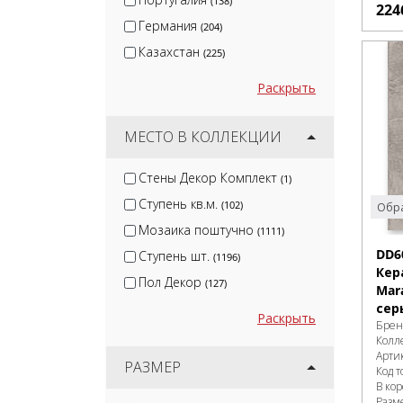
(138)
224
Германия
(204)
Казахстан
(225)
Раскрыть
МЕСТО В КОЛЛЕКЦИИ
Стены Декор Комплект
(1)
Ступень кв.м.
(102)
Обра
Мозаика поштучно
(1111)
DD6
Ступень шт.
(1196)
Кер
Пол Декор
(127)
Mar
сер
Раскрыть
Брен
Колл
Арти
РАЗМЕР
Код т
В ко
Разм