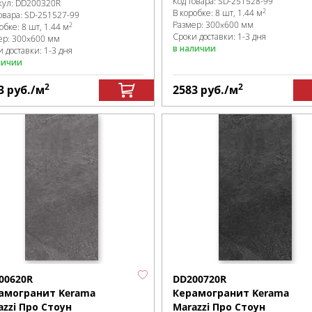
Код товара:
SD-251528
-99
кул:
DD200320R
2
В коробке
:
8 шт, 1.44 м
овара:
SD-251527
-99
Размер:
300x600 мм
2
робке
:
8 шт, 1.44 м
Сроки доставки: 1-3 дня
ер:
300x600 мм
в наличии
 доставки: 1-3 дня
личии
2
2
3
руб.
/м
2583
руб.
/м
00620R
DD200720R
амогранит Kerama
Керамогранит Kerama
azzi Про Стоун
Marazzi Про Стоун