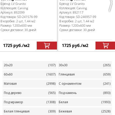
Бренд:
LV Granito
Бренд:
LV Granito
Previous
Nex
Коллекция:
Carving
Коллекция:
Carving
Артикул:
892099
Артикул:
892117
Код товара:
SD-241576
-99
Код товара:
SD-246957
-99
В коробке
:
2 шт, 1.44 м
2
В коробке
:
2 шт, 1.44 м
2
Размер:
1200x600 мм
Размер:
1200x600 мм
Сроки доставки: 30 дней
Сроки доставки: 30 дней
1725
руб.
/м
2
1725
руб.
/м
2
20x20
(107)
30x30
(265)
60x60
(1607)
Глянцевая
(659)
Матовая
(2998)
С орнаментом
(241)
Под дерево
(565)
Под камень
(893)
Под мрамор
(1308)
Белая
(1993)
Белая глянцевая
(309)
Бежевая
(2528)