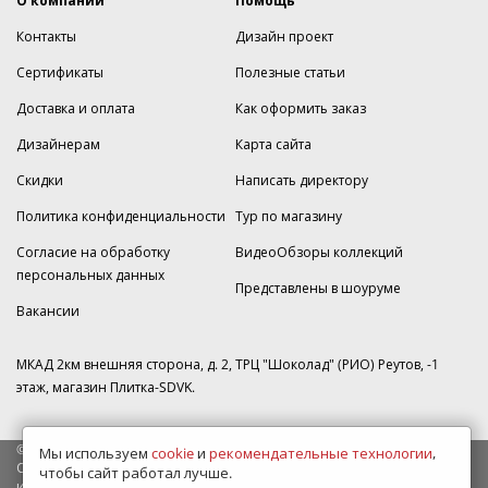
О компании
Помощь
Контакты
Дизайн проект
Сертификаты
Полезные статьи
Доставка и оплата
Как оформить заказ
Дизайнерам
Карта сайта
Скидки
Написать директору
Политика конфиденциальности
Тур по магазину
Согласие на обработку
ВидеоОбзоры коллекций
персональных данных
Представлены в шоуруме
Вакансии
МКАД 2км внешняя сторона, д. 2, ТРЦ "Шоколад" (РИО) Реутов, -1
этаж, магазин Плитка-SDVK.
© 2009—2026 г. Все права защищены
Мы используем
cookie
и
рекомендательные технологии
,
Обращаем Ваше внимание на то, что данный интернет-сайт носит
чтобы сайт работал лучше.
исключительно информационный характер и ни при каких условиях