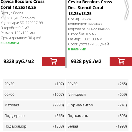
Cevica Becolors Cross
Cevica Becolors Cross
Coral 13.25х13.25
Dec. Stencil Coral
Previous
Nex
Бренд:
Cevica
13.25х13.25
Коллекция:
Becolors
Бренд:
Cevica
Код товара:
SD-223937
-99
Коллекция:
Becolors
В коробке
:
0.5 м
2
Код товара:
SD-223940
-99
Размер:
133x133 мм
В коробке
:
0.5 м
2
Сроки доставки: 30 дней
Размер:
133x133 мм
в наличии
Сроки доставки: 30 дней
в наличии
9328
руб.
/м
2
9328
руб.
/м
2
20x20
(107)
30x30
(265)
60x60
(1607)
Глянцевая
(659)
Матовая
(2998)
С орнаментом
(241)
Под дерево
(565)
Под камень
(893)
Под мрамор
(1308)
Белая
(1993)