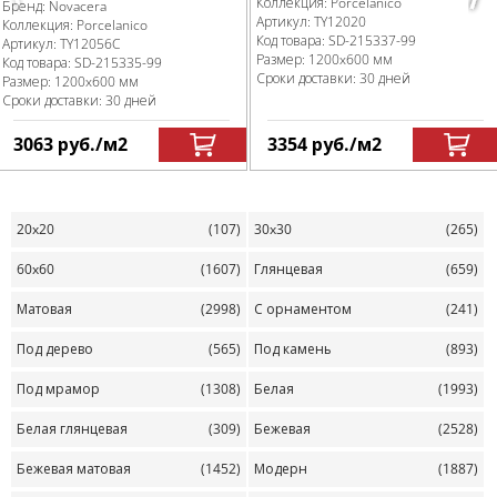
Коллекция:
Porcelanico
Бренд:
Novacera
Артикул:
TY12020
Коллекция:
Porcelanico
Код товара:
SD-215337
-99
Артикул:
TY12056C
Размер:
1200x600 мм
Код товара:
SD-215335
-99
Сроки доставки: 30 дней
Размер:
1200x600 мм
Сроки доставки: 30 дней
3063
руб.
/м
2
3354
руб.
/м
2
20x20
(107)
30x30
(265)
60x60
(1607)
Глянцевая
(659)
Матовая
(2998)
С орнаментом
(241)
Под дерево
(565)
Под камень
(893)
Под мрамор
(1308)
Белая
(1993)
Белая глянцевая
(309)
Бежевая
(2528)
Бежевая матовая
(1452)
Модерн
(1887)