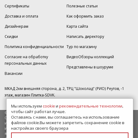
Сертификаты
Полезные статьи
Доставка и оплата
Как оформить заказ
Дизайнерам
Карта сайта
Скидки
Написать директору
Политика конфиденциальности
Тур по магазину
Согласие на обработку
ВидеоОбзоры коллекций
персональных данных
Представлены в шоуруме
Вакансии
МКАД 2км внешняя сторона, д. 2, ТРЦ "Шоколад" (РИО) Реутов, -1
этаж, магазин Плитка-SDVK.
Мы используем
cookie
и
рекомендательные технологии
,
чтобы сайт работал лучше.
© 2009—2026 г. Все права защищены
Оставаясь с нами, вы соглашаетесь на использование
Обращаем Ваше внимание на то, что данный интернет-сайт носит
файлов cookie.Вы можете запретить сохранение cookie в
исключительно информационный характер и ни при каких условиях
настройках своего браузера
информационные материалы и цены, размещенные на сайте, не
являются публичной офертой, определяемой положениями Статьи