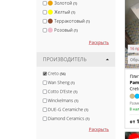
Золотой
(1)
Желтый
(1)
Терракотовый
(1)
Розовый
(1)
Раскрыть
16 п
ПРОИЗВОДИТЕЛЬ
Обра
Creto
(56)
Пли
Pam
Wan Sheng
(1)
Cret
Cotto D’Este
(1)
Winckelmans
(1)
Разм
В на
DUE-G Ceramiche
(1)
Diamond Ceramics
(1)
от
KerLab
(1)
Раскрыть
Canada Gres
(1)