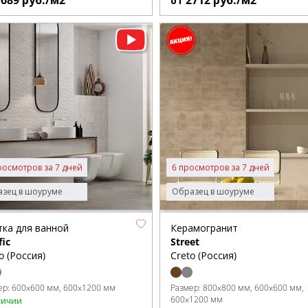
1689
руб./м2
2712
руб./м2
от
росмотров за 7 дней
6 просмотров за 7 дней
зец в шоуруме
Образец в шоуруме
тка для ванной
Керамогранит
fic
Street
o (Россия)
Creto (Россия)
ер:
600x600 мм
600x1200 мм
Размер:
800x800 мм
600x600 мм
600x1200 мм
личии