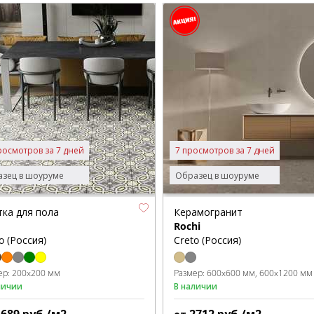
росмотров за 7 дней
7 просмотров за 7 дней
зец в шоуруме
Образец в шоуруме
тка для пола
Керамогранит
Rochi
o (Россия)
Creto (Россия)
ер:
200x200 мм
Размер:
600x600 мм
600x1200 мм
личии
В наличии