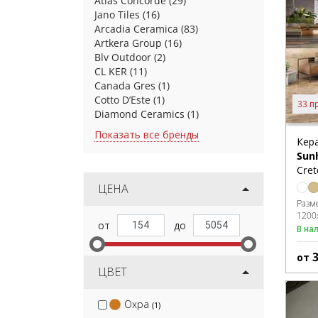
Atlas Concorde
(29)
Jano Tiles
(16)
Arcadia Ceramica
(83)
Artkera Group
(16)
Blv Outdoor
(2)
CL KER
(11)
Canada Gres
(1)
Cotto D’Este
(1)
33 п
Diamond Ceramics
(1)
Показать все бренды
Кер
Sun
Cret
ЦЕНА
Разм
1200
В на
от
ЦВЕТ
Охра
(1)