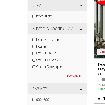
Nadis
СТРАНЫ
(1)
CL KER
(11)
Россия
(56)
Mozart
(13)
Terramic Tiles
(14)
МЕСТО В КОЛЛЕКЦИИ
Пол Плинтус
(1)
Пол
(1)
17 п
Стены Панно
(1)
Стены Декор
(1)
Кер
Стены Бордюр
(1)
Cra
Cret
Раскрыть
Разм
РАЗМЕР
В на
от
600x600
(25)