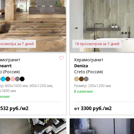
росмотра за 7 дней
18 просмотров за 7 дней
амогранит
Керамогранит
hearrt
Deniza
o (Россия)
Creto (Россия)
ер:
800x1600 мм
600x1200 мм
Размер:
200x1200 мм
x1800 мм
В наличии
личии
3532
руб./м2
3300
руб./м2
от