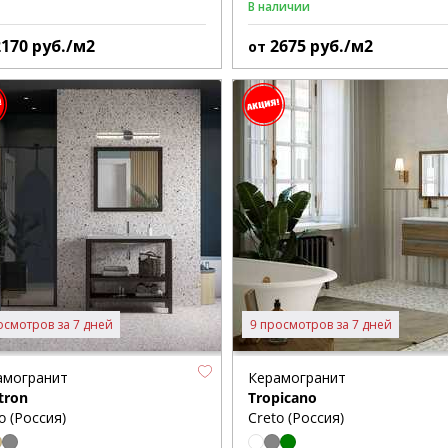
В наличии
2170
руб./м2
2675
руб./м2
от
осмотров за 7 дней
9 просмотров за 7 дней
амогранит
Керамогранит
tron
Tropicano
o (Россия)
Creto (Россия)