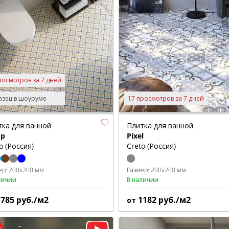
росмотров за 7 дней
зец в шоуруме
17 просмотров за 7 дней
тка для ванной
Плитка для ванной
p
Pixel
o (Россия)
Creto (Россия)
ер:
200x200 мм
Размер:
200x200 мм
личии
В наличии
1785
руб./м2
1182
руб./м2
от