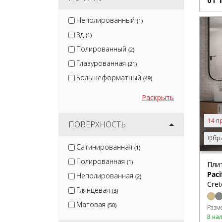
от
Неполированный
(1)
3д
(1)
Полированный
(2)
Глазурованная
(21)
Большеформатный
(49)
Раскрыть
14 п
ПОВЕРХНОСТЬ
Обра
Сатинированная
(1)
Полированная
(1)
Пли
Paci
Неполированная
(2)
Cret
Глянцевая
(3)
Матовая
(50)
Разм
В на