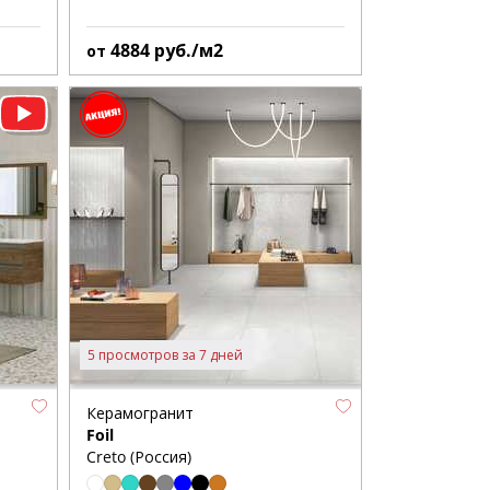
4884
руб./м2
от
5 просмотров за 7 дней
Керамогранит
Foil
Creto (Россия)