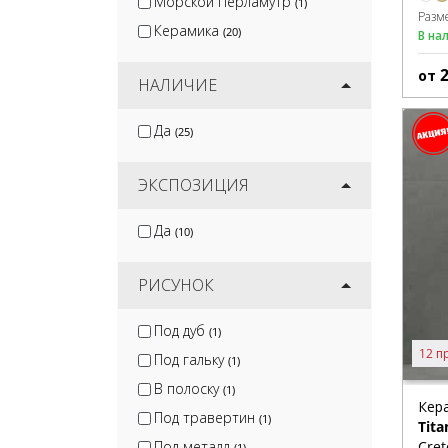
Морской Перламутр
(1)
Разм
Керамика
(20)
В на
от
НАЛИЧИЕ
Да
(25)
ЭКСПОЗИЦИЯ
Да
(10)
РИСУНОК
Под дуб
(1)
12 п
Под гальку
(1)
В полоску
(1)
Кер
Под травертин
(1)
Tita
Cret
Под металл
(1)