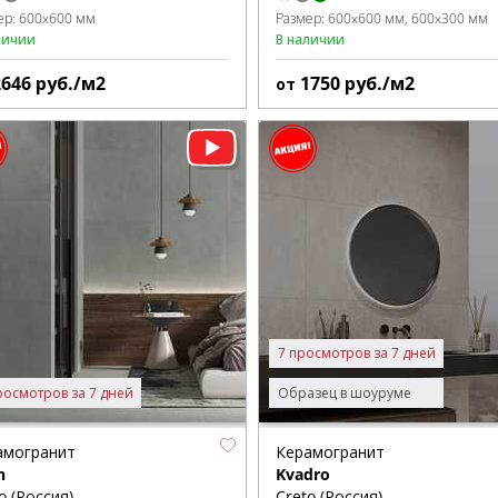
ер:
600x600 мм
Размер:
600x600 мм
600x300 мм
личии
В наличии
2646
руб./м2
1750
руб./м2
от
7 просмотров за 7 дней
росмотров за 7 дней
Образец в шоуруме
амогранит
Керамогранит
n
Kvadro
o (Россия)
Creto (Россия)