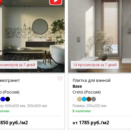
росмотров за 7 дней
14 просмотров за 7 дней
амогранит
Плитка для ванной
y
Base
o (Россия)
Creto (Россия)
ер:
600x600 мм
300x600 мм
Размер:
200x200 мм
личии
В наличии
1850
руб./м2
1785
руб./м2
от