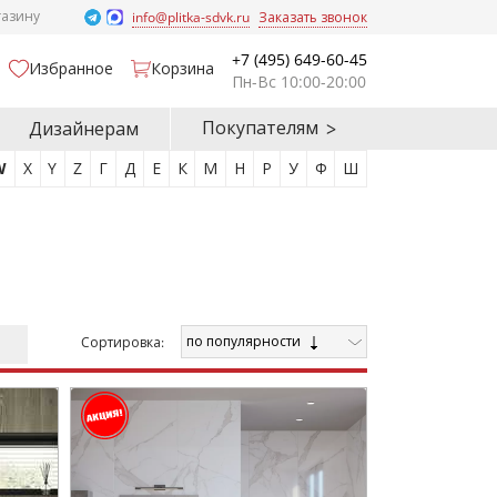
газину
info@plitka-sdvk.ru
Заказать звонок
+7 (495) 649-60-45
Избранное
Корзина
Пн-Вс 10:00-20:00
Покупателям
Дизайнерам
W
X
Y
Z
Г
Д
Е
К
М
Н
Р
У
Ф
Ш
по популярности
Cортировка: