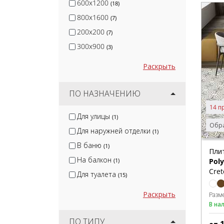
600x1200
(18)
800x1600
(7)
200x200
(7)
300x900
(3)
Раскрыть
ПО НАЗНАЧЕНИЮ
14 п
Для улицы
(1)
Обра
Для наружней отделки
(1)
В баню
(1)
Пли
На балкон
(1)
Poly
Cret
Для туалета
(15)
Раскрыть
Разм
В на
ПО ТИПУ