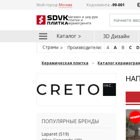
Мой город:
Москва
Код клиента:
-99-001
магазин и шоу-рум
плитки и
керамогранита
Каталог
3D Дизайн
Страны
Производители:
4
A
B
C
D
Керамическая плитка
Каталог керамогра
НАП
ПОПУЛЯРНЫЕ БРЕНДЫ
Laparet
(519)