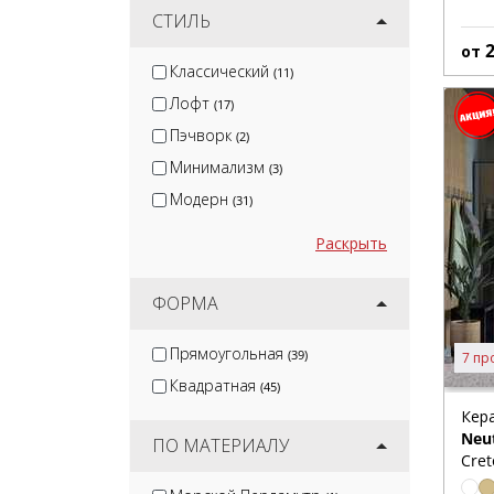
СТИЛЬ
от
Классический
(11)
Лофт
(17)
Пэчворк
(2)
Минимализм
(3)
Модерн
(31)
Раскрыть
ФОРМА
Прямоугольная
(39)
7 пр
Квадратная
(45)
Кер
Neu
ПО МАТЕРИАЛУ
Cret