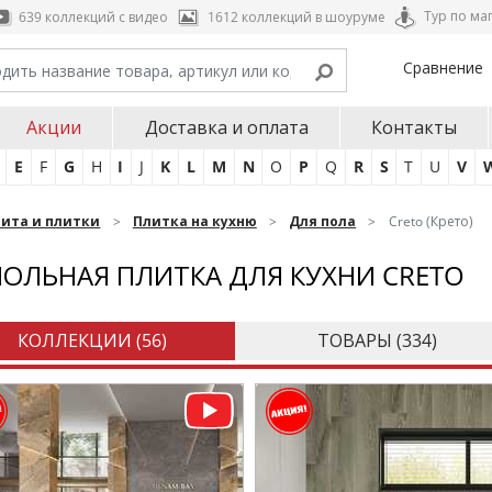
Тур по ма
639 коллекций с видео
1612 коллекций в шоуруме
Сравнение
Акции
Доставка и оплата
Контакты
E
F
G
H
I
J
K
L
M
N
O
P
Q
R
S
T
U
V
нита и плитки
Плитка на кухню
Для пола
Creto (Крето)
ОЛЬНАЯ ПЛИТКА ДЛЯ КУХНИ CRETO
КОЛЛЕКЦИИ (
56
)
ТОВАРЫ (
334
)