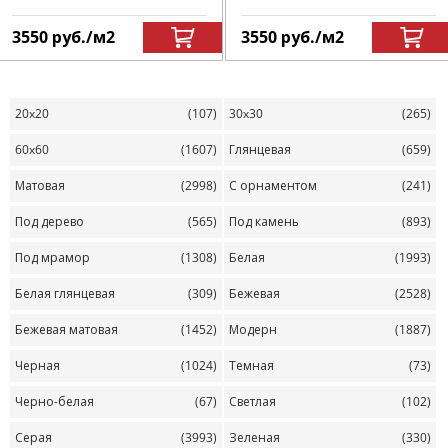
3550
руб.
/м
2
3550
руб.
/м
2
20x20
(107)
30x30
(265)
60x60
(1607)
Глянцевая
(659)
Матовая
(2998)
С орнаментом
(241)
Под дерево
(565)
Под камень
(893)
Под мрамор
(1308)
Белая
(1993)
Белая глянцевая
(309)
Бежевая
(2528)
Бежевая матовая
(1452)
Модерн
(1887)
Черная
(1024)
Темная
(73)
Черно-белая
(67)
Светлая
(102)
Серая
(3993)
Зеленая
(330)