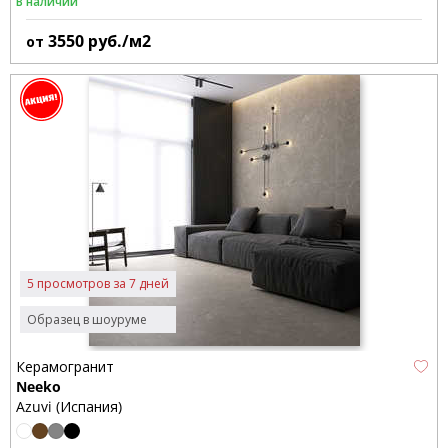
В наличии
3550
руб./м2
от
5 просмотров за 7 дней
Образец в шоуруме
Керамогранит
Neeko
Azuvi (Испания)