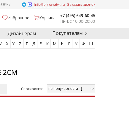
газину
info@plitka-sdvk.ru
Заказать звонок
+7 (495) 649-60-45
Избранное
Корзина
Пн-Вс 10:00-20:00
Покупателям
Дизайнерам
W
X
Y
Z
Г
Д
Е
К
М
Н
Р
У
Ф
Ш
E 2CM
по популярности
Cортировка: