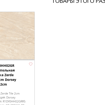
ТОВАРЫ ЭТОГО РА
0HH02GR
апольная
ка Zerde
2cm Dorsey
 2cm
:
Zerde Tile 2cm
кция:
Dorsey
л:
R1DY0HH02GRR5