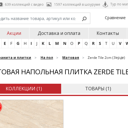
Тур по ма
639 коллекций с видео
1597 коллекций в шоуруме
Сравнение
Акции
Доставка и оплата
Контакты
E
F
G
H
I
J
K
L
M
N
O
P
Q
R
S
T
U
V
ранита и плитки
На пол
Матовая
Zerde Tile 2cm (Зерде)
ОВАЯ НАПОЛЬНАЯ ПЛИТКА ZERDE TIL
КОЛЛЕКЦИИ (
1
)
ТОВАРЫ (
1
)