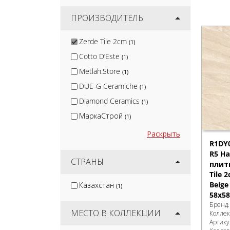
ПРОИЗВОДИТЕЛЬ
Zerde Tile 2cm
(1)
Cotto D’Este
(1)
Metlah.Store
(1)
DUE-G Ceramiche
(1)
Diamond Ceramics
(1)
МаркаСтрой
(1)
Blv Outdoor
(2)
Раскрыть
R1DY
Jano Tiles
(2)
R5 Н
Smile Tile
СТРАНЫ
(3)
плит
Tile 
Kirovit
(3)
Beige
Казахстан
(1)
Mozart
(7)
58x58
Бренд
Artkera Group
(9)
МЕСТО В КОЛЛЕКЦИИ
Колле
Артику