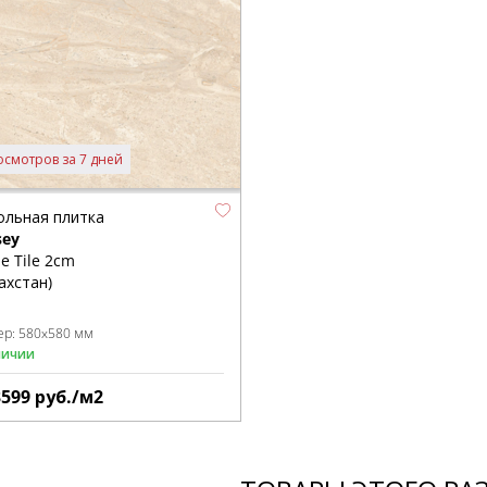
осмотров за 7 дней
ольная плитка
sey
e Tile 2cm
ахстан)
ер:
580x580 мм
личии
3599
руб./м2