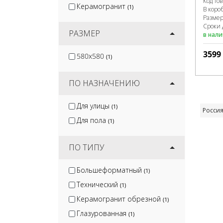
Код то
Керамогранит
(1)
В коро
Разме
Сроки 
РАЗМЕР
в нал
3599
580x580
(1)
ПО НАЗНАЧЕНИЮ
Для улицы
(1)
Росси
Для пола
(1)
ПО ТИПУ
Большеформатный
(1)
Технический
(1)
Керамогранит обрезной
(1)
Глазурованная
(1)