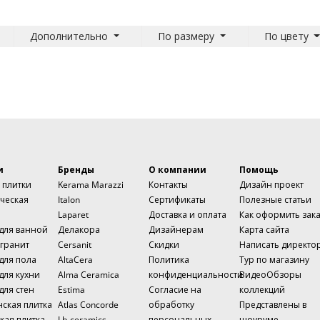
Дополнительно
По размеру
По цвету
и
Бренды
О компании
Помощь
 плитки
Kerama Marazzi
Контакты
Дизайн проект
ческая
Italon
Сертификаты
Полезные статьи
Laparet
Доставка и оплата
Как оформить зак
 для ванной
Делакора
Дизайнерам
Карта сайта
гранит
Cersanit
Скидки
Написать директо
для пола
AltaCera
Политика
Тур по магазину
для кухни
Alma Ceramica
конфиденциальности
ВидеоОбзоры
для стен
Estima
Согласие на
коллекций
нская плитка
Atlas Concorde
обработку
Представлены в
кая плитка
Lb-ceramics
персональных
шоуруме