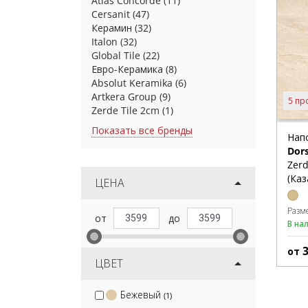
Atlas Concorde
(11)
Cersanit
(47)
Керамин
(32)
Italon
(32)
Global Tile
(22)
Евро-Керамика
(8)
Absolut Keramika
(6)
Artkera Group
(9)
5 пр
Zerde Tile 2cm
(1)
Показать все бренды
Нап
Dor
Zerd
(Каз
ЦЕНА
Разм
В на
от
ЦВЕТ
Бежевый
(1)