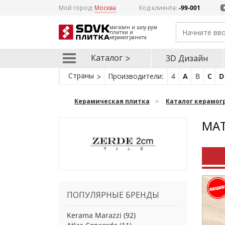
Мой город:
Москва
Код клиента:
-99-001
магазин и шоу-рум
плитки и
керамогранита
Каталог
3D Дизайн
Страны
Производители:
4
A
B
C
D
Керамическая плитка
Каталог керамог
МАТ
ПОПУЛЯРНЫЕ БРЕНДЫ
Kerama Marazzi
(92)