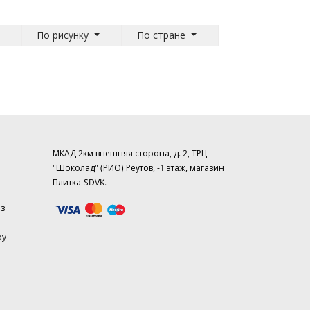
По рисунку
По стране
МКАД 2км внешняя сторона, д. 2, ТРЦ
"Шоколад" (РИО) Реутов, -1 этаж, магазин
Плитка-SDVK.
аз
ру