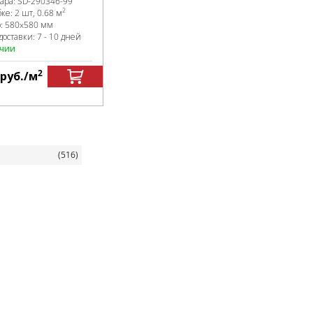
вара:
SD-290346
-99
2
бке
:
2 шт, 0.68 м
р:
580x580 мм
доставки: 7 - 10 дней
ичии
2
руб.
/м
я
(516)