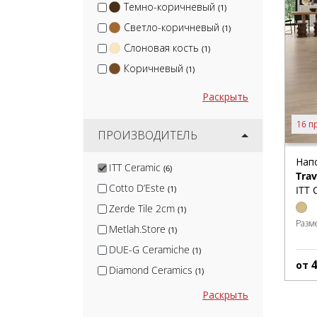
Темно-коричневый
(1)
Светло-коричневый
(1)
Слоновая кость
(1)
Коричневый
(1)
Раскрыть
16 п
ПРОИЗВОДИТЕЛЬ
Нап
ITT Ceramic
(6)
Tra
Cotto D’Este
ITT 
(1)
Zerde Tile 2cm
(1)
Разм
Metlah.Store
(1)
DUE-G Ceramiche
(1)
от
Diamond Ceramics
(1)
МаркаСтрой
(1)
Раскрыть
Blv Outdoor
(2)