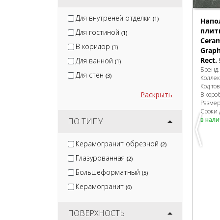
Для внутреней отделки
(1)
Напо
плитк
Для гостиной
(1)
Ceram
В коридор
(1)
Graph
Rect.
Для ванной
(1)
Бренд
Для стен
(3)
Колле
Код то
Раскрыть
В коро
Разме
Сроки 
в нал
ПО ТИПУ
Керамогранит обрезной
(2)
Глазурованная
(2)
Большеформатный
(5)
Керамогранит
(6)
ПОВЕРХНОСТЬ