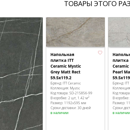
ТОВАРЫ ЭТОГО РА
Напольная
Наполь
плитка ITT
плитка 
Ceramic Mystic
Ceramic 
Grey Matt Rect
Pearl Ma
59.5x119.2
59.5x119
Бренд:
ITT Ceramic
Бренд:
ITT
Коллекция:
Mystic
Коллекци
Код товара:
SD-215856
-99
Код товара
2
В коробке
:
2 шт, 1.42 м
В коробке
Размер:
1192x595 мм
Размер:
1
Сроки доставки: 30 дней
Сроки дос
в наличии
в наличи