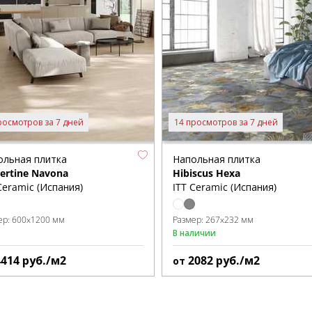
росмотров за 7 дней
14 просмотров за 7 дней
ольная плитка
Напольная плитка
vertine Navona
Hibiscus Hexa
Ceramic (Испания)
ITT Ceramic (Испания)
ер:
600x1200 мм
Размер:
267x232 мм
В наличии
4414
руб./м2
2082
руб./м2
от