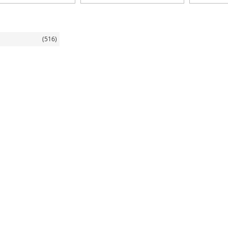
я
(516)