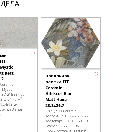
ЗДЕЛА
ная
ITT
Mystic
tt Rect
Напольная
Напольна
.2
плитка ITT
плитка ITT
 Ceramic
Ceramic
Ceramic
я:
Mystic
Hibiscus Blue
Hibiscus O
:
SD-215857
-99
2
Matt Hexa
Matt Hexa
:
2 шт, 1.42 м
192x595 мм
23.2x26.7
23.2x26.7
тавки: 30 дней
Бренд:
ITT Ceramic
Бренд:
ITT Ce
и
Коллекция:
Hibiscus Hexa
Коллекция:
Hi
Код товара:
SD-202671
-99
Код товара:
SD
Размер:
267x232 мм
Размер:
267x
Сроки доставки: 30 дней
Сроки доставк