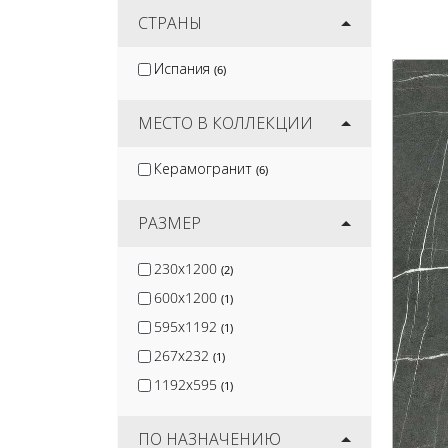
Jano Tiles
СТРАНЫ
(2)
Smile Tile
(3)
Испания
(6)
Kirovit
(3)
Mozart
(7)
МЕСТО В КОЛЛЕКЦИИ
Керамогранит
(6)
РАЗМЕР
230x1200
(2)
600x1200
(1)
595x1192
(1)
267x232
(1)
1192x595
(1)
ПО НАЗНАЧЕНИЮ