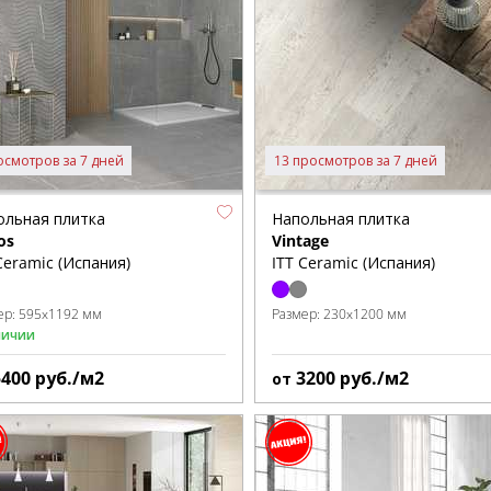
осмотров за 7 дней
13 просмотров за 7 дней
ольная плитка
Напольная плитка
os
Vintage
Ceramic (Испания)
ITT Ceramic (Испания)
ер:
595x1192 мм
Размер:
230x1200 мм
личии
5400
руб./м2
3200
руб./м2
от