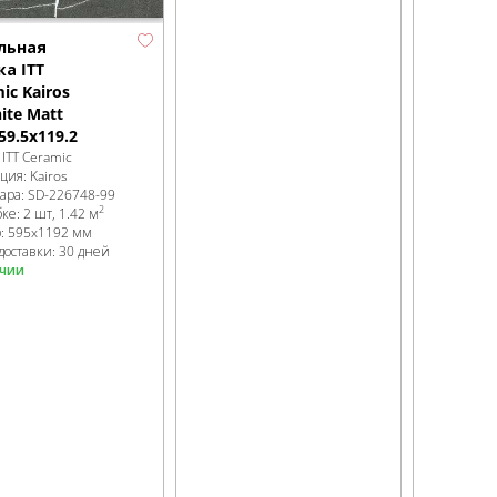
льная
а ITT
ic Kairos
ite Matt
 59.5x119.2
:
ITT Ceramic
кция:
Kairos
вара:
SD-226748
-99
2
бке
:
2 шт, 1.42 м
р:
595x1192 мм
доставки: 30 дней
ичии