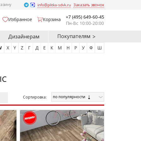
газину
info@plitka-sdvk.ru
Заказать звонок
+7 (495) 649-60-45
Избранное
Корзина
Пн-Вс 10:00-20:00
Покупателям
Дизайнерам
W
X
Y
Z
Г
Д
Е
К
М
Н
Р
У
Ф
Ш
IC
по популярности
Cортировка: