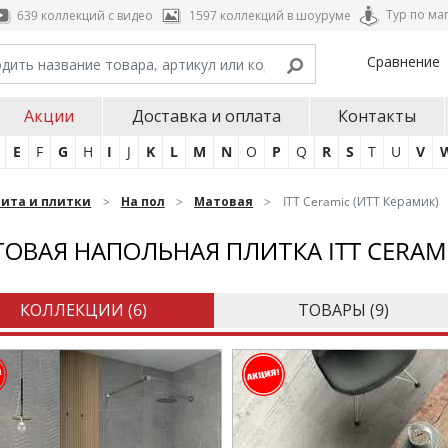
Тур по ма
639 коллекций с видео
1597 коллекций в шоуруме
Сравнение
Акции
Доставка и оплата
Контакты
E
F
G
H
I
J
K
L
M
N
O
P
Q
R
S
T
U
V
нита и плитки
На пол
Матовая
ITT Ceramic (ИТТ Керамик)
ОВАЯ НАПОЛЬНАЯ ПЛИТКА ITT CERAM
КОЛЛЕКЦИИ (
6
)
ТОВАРЫ (
9
)