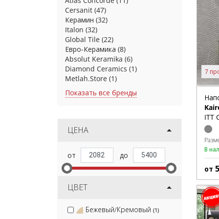
Atlas Concorde
(11)
Cersanit
(47)
Керамин
(32)
Italon
(32)
Global Tile
(22)
Евро-Керамика
(8)
Absolut Keramika
(6)
Diamond Ceramics
(1)
7 пр
Metlah.Store
(1)
Показать все бренды
Нап
Kair
ITT 
ЦЕНА
Разм
В на
от
ЦВЕТ
Бежевый/Кремовый
(1)