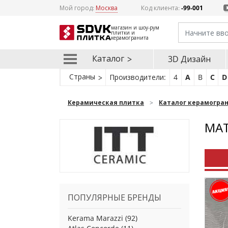
Мой город:
Москва
Код клиента:
-99-001
магазин и шоу-рум
плитки и
керамогранита
Каталог
3D Дизайн
Страны
Производители:
4
A
B
C
D
Керамическая плитка
Каталог керамогра
МАТ
ПОПУЛЯРНЫЕ БРЕНДЫ
Kerama Marazzi
(92)