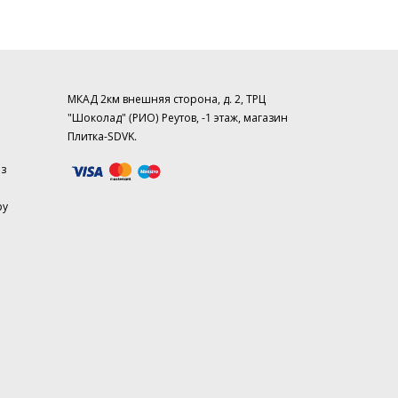
МКАД 2км внешняя сторона, д. 2, ТРЦ
"Шоколад" (РИО) Реутов, -1 этаж, магазин
Плитка-SDVK.
аз
ру