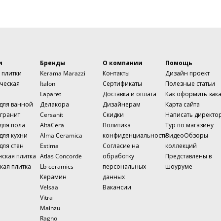
и
Бренды
О компании
Помощь
 плитки
Kerama Marazzi
Контакты
Дизайн проект
ческая
Italon
Сертификаты
Полезные статьи
Laparet
Доставка и оплата
Как оформить зак
 для ванной
Делакора
Дизайнерам
Карта сайта
гранит
Cersanit
Скидки
Написать директо
для пола
AltaCera
Политика
Тур по магазину
для кухни
Alma Ceramica
конфиденциальности
ВидеоОбзоры
для стен
Estima
Согласие на
коллекций
нская плитка
Atlas Concorde
обработку
Представлены в
кая плитка
Lb-ceramics
персональных
шоуруме
Керамин
данных
Velsaa
Вакансии
Vitra
Mainzu
Ragno