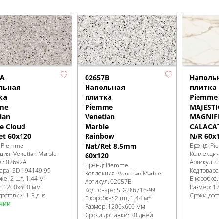
02657B
2A
Наполь
Напольная
льная
плитка
плитка
ка
Piemme 
Piemme
me
MAJESTI
Venetian
ian
MAGNIF
Marble
e Cloud
CALACA
Rainbow
et 60x120
N/R 60x1
Nat/Ret 8.5mm
:
Piemme
Бренд:
Pi
кция:
Venetian Marble
Коллекци
60x120
л:
02692A
Артикул:
0
Бренд:
Piemme
вара:
SD-194149
-99
Код товара
Коллекция:
Venetian Marble
2
бке
:
2 шт, 1.44 м
В коробке
Артикул:
02657B
р:
1200x600 мм
Размер:
1
Код товара:
SD-286716
-99
доставки: 1-3 дня
Сроки дос
2
В коробке
:
2 шт, 1.44 м
ичии
Размер:
1200x600 мм
Сроки доставки: 30 дней