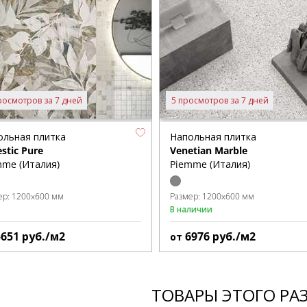
росмотров за 7 дней
5 просмотров за 7 дней
ольная плитка
Напольная плитка
stic Pure
Venetian Marble
mme (Италия)
Piemme (Италия)
ер:
1200x600 мм
Размер:
1200x600 мм
В наличии
5651
руб./м2
6976
руб./м2
от
ТОВАРЫ ЭТОГО РА