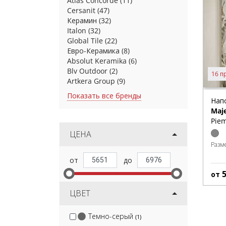
Atlas Concorde
(11)
Cersanit
(47)
Керамин
(32)
Italon
(32)
Global Tile
(22)
Евро-Керамика
(8)
Absolut Keramika
(6)
Blv Outdoor
(2)
16 п
Artkera Group
(9)
Показать все бренды
Нап
Maje
Pie
ЦЕНА
Разм
от
ЦВЕТ
Темно-серый
(1)