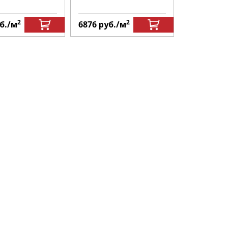
2
2
б.
/м
6876
руб.
/м