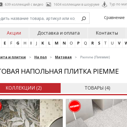
Тур по ма
639 коллекций с видео
1604 коллекции в шоуруме
Сравнение
Акции
Доставка и оплата
Контакты
E
F
G
H
I
J
K
L
M
N
O
P
Q
R
S
T
U
V
нита и плитки
На пол
Матовая
Piemme (Пиемме)
ОВАЯ НАПОЛЬНАЯ ПЛИТКА PIEMME
КОЛЛЕКЦИИ (
2
)
ТОВАРЫ (
4
)