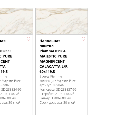
ная
Напольная
плитка
03899
Piemme 03904
C PURE
MAJESTIC PURE
ICENT
MAGNIFICENT
TTA
CALACATTA L/R
19,5
60x119,5
emme
Бренд:
Piemme
я:
Majestic Pure
Коллекция:
Majestic Pure
3899A
Артикул:
03904A
:
SD-233834
-99
Код товара:
SD-233837
-99
2
2
:
2 шт, 1.44 м
В коробке
:
2 шт, 1.44 м
200x600 мм
Размер:
1200x600 мм
тавки: 30 дней
Сроки доставки: 30 дней