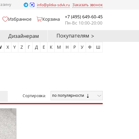
газину
info@plitka-sdvk.ru
Заказать звонок
+7 (495) 649-60-45
Избранное
Корзина
Пн-Вс 10:00-20:00
Покупателям
Дизайнерам
W
X
Y
Z
Г
Д
Е
К
М
Н
Р
У
Ф
Ш
по популярности
Cортировка: