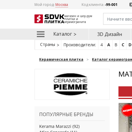
Мой город:
Москва
Код клиента:
-99-001
магазин и шоу-рум
плитки и
керамогранита
Каталог
3D Дизайн
Страны
Производители:
4
A
B
C
D
Керамическая плитка
Каталог керамогра
МАТ
ПОПУЛЯРНЫЕ БРЕНДЫ
Kerama Marazzi
(92)