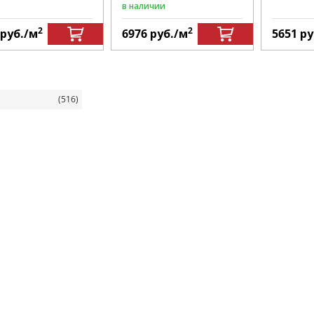
в наличии
2
2
руб.
/м
6976
руб.
/м
5651
ру
я
(516)