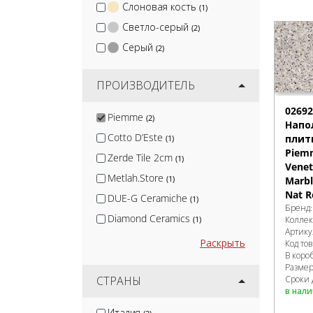
Слоновая кость
(1)
Светло-серый
(2)
Серый
(2)
ПРОИЗВОДИТЕЛЬ
0269
Piemme
(2)
Напо
Cotto D’Este
плит
(1)
Piem
Zerde Tile 2cm
(1)
Venet
Metlah.Store
(1)
Marbl
Nat R
DUE-G Ceramiche
(1)
Бренд
Diamond Ceramics
Колле
(1)
Артику
МаркаСтрой
(1)
Раскрыть
Код то
В коро
Blv Outdoor
(2)
Разме
Jano Tiles
Сроки 
СТРАНЫ
(2)
в нал
Smile Tile
(3)
Италия