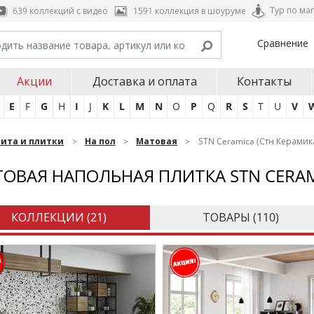
Тур по ма
639 коллекций с видео
1591 коллекция в шоуруме
Сравнение
Акции
Доставка и оплата
Контакты
E
F
G
H
I
J
K
L
M
N
O
P
Q
R
S
T
U
V
нита и плитки
На пол
Матовая
STN Ceramica (Стн Керамик
ОВАЯ НАПОЛЬНАЯ ПЛИТКА STN CERA
КОЛЛЕКЦИИ (
21
)
ТОВАРЫ (
110
)