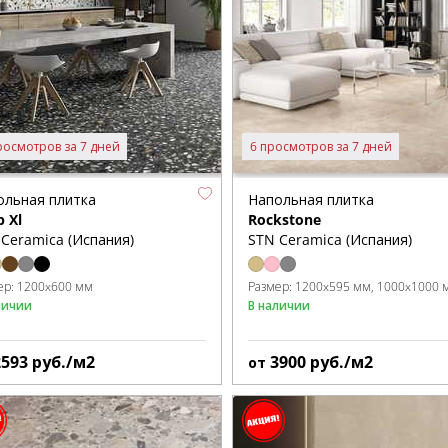
росмотров за 7 дней
6 просмотров за 7 дней
ольная плитка
Напольная плитка
p Xl
Rockstone
Ceramica (Испания)
STN Ceramica (Испания)
ер:
1200x600 мм
Размер:
1200x595 мм
1000x1000 
личии
В наличии
2593
руб./м2
3900
руб./м2
от