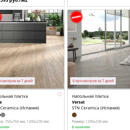
3593
руб./м2
осмотров за 7 дней
6 просмотров за 7 дней
ольная плитка
Напольная плитка
e
Versat
Ceramica (Испания)
STN Ceramica (Испания)
ер:
750x750 мм
1200x230 мм
Размер:
1200x230 мм
личии
В наличии