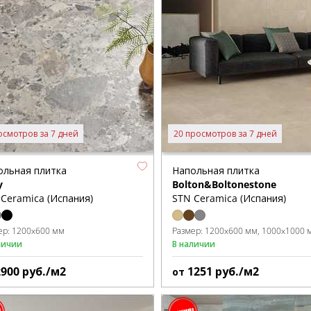
осмотров за 7 дней
20 просмотров за 7 дней
ольная плитка
Напольная плитка
y
Bolton&Boltonestone
Ceramica (Испания)
STN Ceramica (Испания)
ер:
1200x600 мм
Размер:
1200x600 мм
1000x1000 
личии
В наличии
2900
руб./м2
1251
руб./м2
от