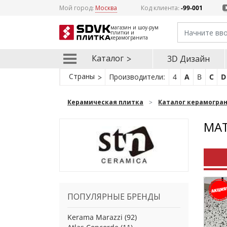
Мой город:
Москва
Код клиента:
-99-001
магазин и шоу-рум
плитки и
керамогранита
Каталог
3D Дизайн
Страны
Производители:
4
A
B
C
D
Керамическая плитка
Каталог керамогра
МАТ
ПОПУЛЯРНЫЕ БРЕНДЫ
Kerama Marazzi
(92)