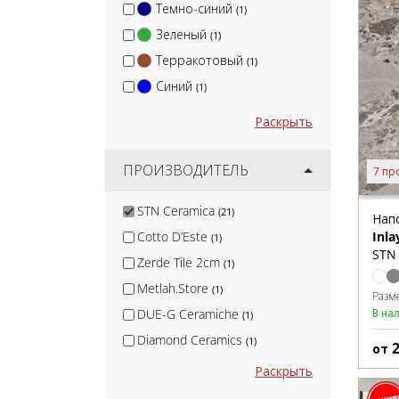
Темно-синий
(1)
Зеленый
(1)
Терракотовый
(1)
Синий
(1)
Раскрыть
ПРОИЗВОДИТЕЛЬ
7 пр
STN Ceramica
(21)
Нап
Inla
Cotto D’Este
(1)
STN 
Zerde Tile 2cm
(1)
Metlah.Store
(1)
Разм
В на
DUE-G Ceramiche
(1)
Diamond Ceramics
(1)
от
МаркаСтрой
(1)
Раскрыть
Blv Outdoor
(2)