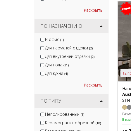
Раскрыть
ПО НАЗНАЧЕНИЮ
В офис
(1)
Для наружней отделки
(2)
Для внутреней отделки
(2)
Для пола
(21)
Для кухни
12 п
(4)
Раскрыть
Нап
Aust
STN 
ПО ТИПУ
Неполированный
Разм
(1)
В на
Керамогранит обрезной
(10)