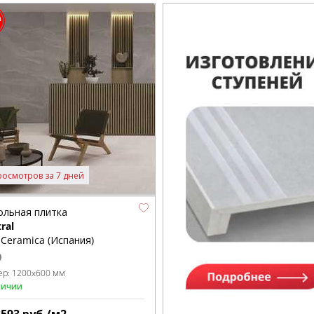
росмотров за 7 дней
ольная плитка
ral
Ceramica (Испания)
ер:
1200x600 мм
личии