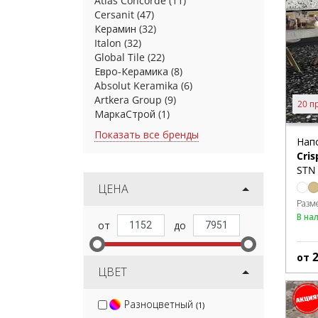
Atlas Concorde
(11)
Cersanit
(47)
Керамин
(32)
Italon
(32)
Global Tile
(22)
Евро-Керамика
(8)
Absolut Keramika
(6)
Artkera Group
(9)
20 п
МаркаСтрой
(1)
Показать все бренды
Нап
Cris
STN 
ЦЕНА
Разм
В на
от
ЦВЕТ
Разноцветный
(1)