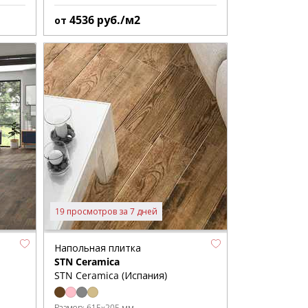
4536
руб./м2
от
19 просмотров за 7 дней
Напольная плитка
STN Ceramica
STN Ceramica (Испания)
Размер:
615x205 мм