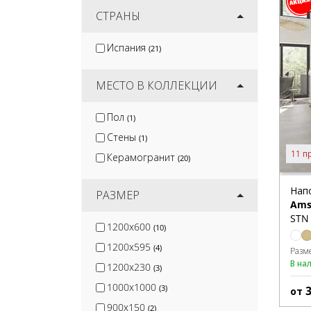
Jano Tiles
СТРАНЫ
(2)
Smile Tile
(3)
Испания
(21)
Kirovit
(3)
Mozart
(7)
МЕСТО В КОЛЛЕКЦИИ
Пол
(1)
Стены
(1)
11 п
Керамогранит
(20)
Нап
РАЗМЕР
Ams
STN 
1200x600
(10)
1200x595
(4)
Разм
В на
1200x230
(3)
1000x1000
(3)
от
900x150
(2)