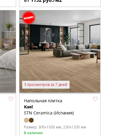
1152
руб./м2
от
5 просмотров за 7 дней
Напольная плитка
Kael
STN Ceramica (Испания)
Размер:
300x1500 мм
230x1200 мм
В наличии