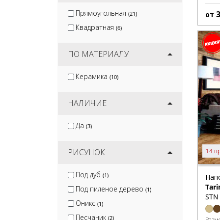
Прямоугольная
от
(21)
Квадратная
(6)
ПО МАТЕРИАЛУ
Керамика
(10)
НАЛИЧИЕ
Да
(3)
РИСУНОК
14 п
Под дуб
(1)
Нап
Tar
Под пиленое дерево
(1)
STN 
Оникс
(1)
Песчаник
(2)
Разм