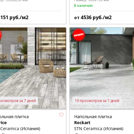
В наличии
4151
руб./м2
4536
руб./м2
от
росмотров за 7 дней
19 просмотров за 7 дней
ольная плитка
Напольная плитка
ice
Rockart
Ceramica (Испания)
STN Ceramica (Испания)