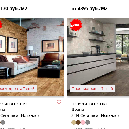
3170
руб./м2
4395
руб./м2
от
росмотров за 7 дней
7 просмотров за 7 дней
ольная плитка
Напольная плитка
ima
Uvana
Ceramica (Испания)
STN Ceramica (Испания)
ер:
1200x230 мм
Размер:
900x150 мм