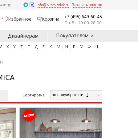
газину
info@plitka-sdvk.ru
Заказать звонок
+7 (495) 649-60-45
Избранное
Корзина
Пн-Вс 10:00-20:00
Покупателям
Дизайнерам
W
X
Y
Z
Г
Д
Е
К
М
Н
Р
У
Ф
Ш
а)
MICA
по популярности
Cортировка: