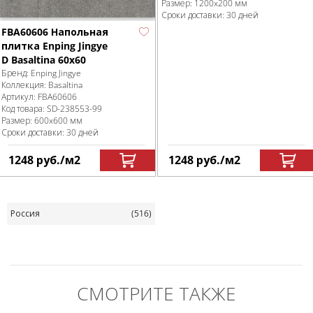
Размер:
1200x200 мм
Сроки доставки: 30 дней
FBA60606 Напольная
плитка Enping Jingye
D Basaltina 60x60
Бренд:
Enping Jingye
Коллекция:
Basaltina
Артикул:
FBA60606
Код товара:
SD-238553
-99
Размер:
600x600 мм
Сроки доставки: 30 дней
1248
руб.
/м
2
1248
руб.
/м
2
Россия
(516)
СМОТРИТЕ ТАКЖЕ