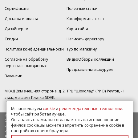
Сертификаты
Полезные статьи
Доставка и оплата
Как оформить заказ
Дизайнерам
Карта сайта
Скидки
Написать директору
Политика конфиденциальности
Тур по магазину
Согласие на обработку
ВидеоОбзоры коллекций
персональных данных
Представлены в шоуруме
Вакансии
МКАД 2км внешняя сторона, д. 2, ТРЦ "Шоколад" (РИО) Реутов, -1
этаж, магазин Плитка-SDVK.
Мы используем
cookie
и
рекомендательные технологии
,
чтобы сайт работал лучше.
© 2009—2026 г. Все права защищены
Оставаясь с нами, вы соглашаетесь на использование
Обращаем Ваше внимание на то, что данный интернет-сайт носит
файлов cookie.Вы можете запретить сохранение cookie в
исключительно информационный характер и ни при каких условиях
настройках своего браузера
информационные материалы и цены, размещенные на сайте, не
являются публичной офертой, определяемой положениями Статьи