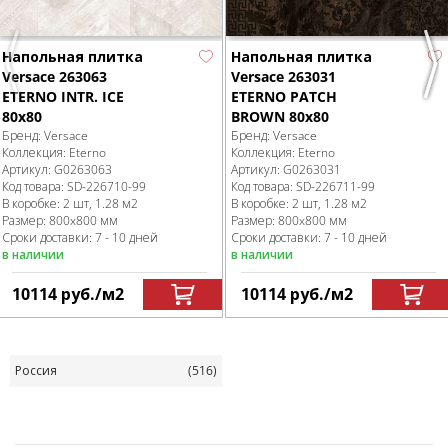
Напольная плитка
Напольная плитка
Previous
Nex
Versace 263063
Versace 263031
ETERNO INTR. ICE
ETERNO PATCH
80x80
BROWN 80x80
Бренд:
Versace
Бренд:
Versace
Коллекция:
Eterno
Коллекция:
Eterno
Артикул:
G0263063
Артикул:
G0263031
Код товара:
SD-226710
-99
Код товара:
SD-226711
-99
В коробке
:
2 шт, 1.28 м
2
В коробке
:
2 шт, 1.28 м
2
Размер:
800x800 мм
Размер:
800x800 мм
Сроки доставки: 7 - 10 дней
Сроки доставки: 7 - 10 дней
в наличии
в наличии
10114
руб.
/м
2
10114
руб.
/м
2
Россия
(516)