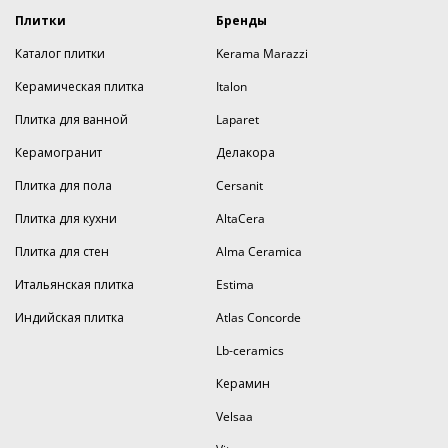
Плитки
Бренды
Каталог плитки
Kerama Marazzi
Керамическая плитка
Italon
Плитка для ванной
Laparet
Керамогранит
Делакора
Плитка для пола
Cersanit
Плитка для кухни
AltaCera
Плитка для стен
Alma Ceramica
Итальянская плитка
Estima
Индийская плитка
Atlas Concorde
Lb-ceramics
Керамин
Velsaa