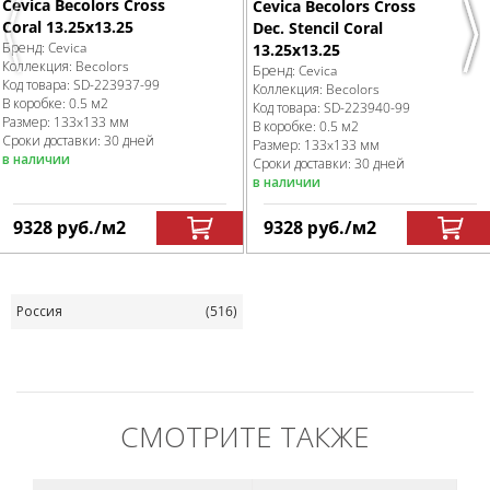
Cevica Becolors Cross
Cevica Becolors Cross
Coral 13.25х13.25
Dec. Stencil Coral
Previous
Nex
Бренд:
Cevica
13.25х13.25
Коллекция:
Becolors
Бренд:
Cevica
Код товара:
SD-223937
-99
Коллекция:
Becolors
В коробке
:
0.5 м
2
Код товара:
SD-223940
-99
Размер:
133x133 мм
В коробке
:
0.5 м
2
Сроки доставки: 30 дней
Размер:
133x133 мм
в наличии
Сроки доставки: 30 дней
в наличии
9328
руб.
/м
2
9328
руб.
/м
2
Россия
(516)
СМОТРИТЕ ТАКЖЕ