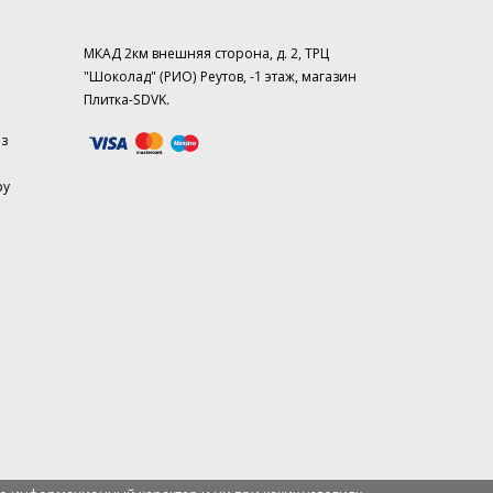
МКАД 2км внешняя сторона, д. 2, ТРЦ
"Шоколад" (РИО) Реутов, -1 этаж, магазин
Плитка-SDVK.
аз
ру