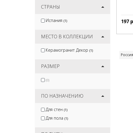
Jano Tiles
СТРАНЫ
(2)
Smile Tile
(3)
Испания
197
р
(1)
Kirovit
(3)
Mozart
(7)
МЕСТО В КОЛЛЕКЦИИ
Керамогранит Декор
(1)
Росси
РАЗМЕР
(0)
ПО НАЗНАЧЕНИЮ
Для стен
(1)
Для пола
(1)