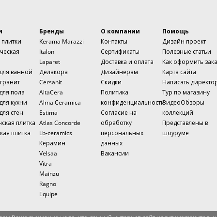
и
Бренды
О компании
Помощь
 плитки
Kerama Marazzi
Контакты
Дизайн проект
ческая
Italon
Сертификаты
Полезные статьи
Laparet
Доставка и оплата
Как оформить зак
 для ванной
Делакора
Дизайнерам
Карта сайта
гранит
Cersanit
Скидки
Написать директо
для пола
AltaCera
Политика
Тур по магазину
для кухни
Alma Ceramica
конфиденциальности
ВидеоОбзоры
для стен
Estima
Согласие на
коллекций
нская плитка
Atlas Concorde
обработку
Представлены в
кая плитка
Lb-ceramics
персональных
шоуруме
Керамин
данных
Velsaa
Вакансии
Vitra
Mainzu
Ragno
Equipe