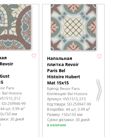
ная
Напольна
Напольная
Revoir
плитка Rev
плитка Revoir
Paris Bel
Paris Bel
 Gust
Histoire Je
Histoire Hubert
15
Mat 15x15
Mat 15x15
oir Paris
Бренд:
Revoir 
Бренд:
Revoir Paris
я:
Bel Histoire
Коллекция:
Be
Коллекция:
Bel Histoire
VS1515_012
Артикул:
VVS1
Артикул:
VVS1515_015
:
SD-259946
-99
Код товара:
SD
Код товара:
SD-259947
-99
2
:
44 шт, 0.99 м
2
В коробке
:
44 
В коробке
:
44 шт, 0.99 м
50x150 мм
Размер:
150x
Размер:
150x150 мм
тавки: 30 дней
Сроки доставк
Сроки доставки: 30 дней
и
в наличии
в наличии