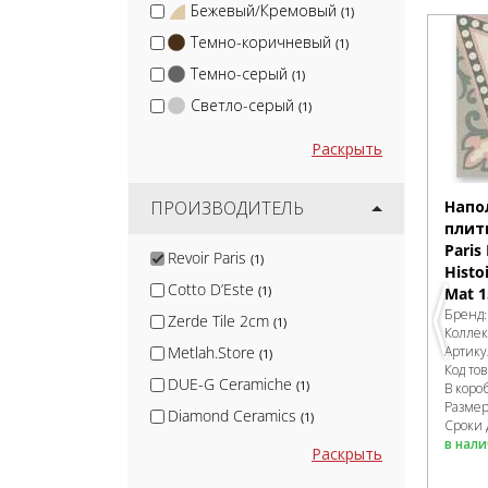
Бежевый/Кремовый
(1)
Темно-коричневый
(1)
Темно-серый
(1)
Светло-серый
(1)
Раскрыть
Напо
ПРОИЗВОДИТЕЛЬ
плитк
Paris 
Revoir Paris
(1)
Histo
Cotto D’Este
(1)
Mat 1
Бренд
Zerde Tile 2cm
(1)
Колле
Артику
Metlah.Store
(1)
Код то
DUE-G Ceramiche
(1)
В коро
Разме
Diamond Ceramics
(1)
Сроки 
в нал
МаркаСтрой
(1)
Раскрыть
Blv Outdoor
(2)