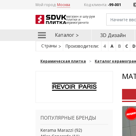
Мой город:
Москва
Код клиента:
-99-001
магазин и шоу-рум
плитки и
керамогранита
Каталог
3D Дизайн
Страны
Производители:
4
A
B
C
D
Керамическая плитка
Каталог керамогра
МАТ
ПОПУЛЯРНЫЕ БРЕНДЫ
Kerama Marazzi
(92)