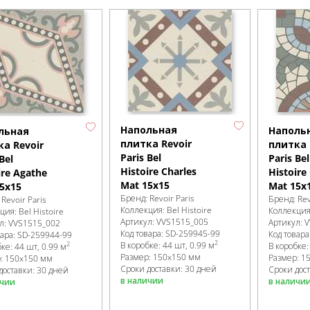
Напольная
Наполь
льная
плитка Revoir
плитка 
а Revoir
Paris Bel
Paris Bel
Bel
Histoire Charles
Histoire
ire Agathe
Mat 15x15
Mat 15x
5x15
Бренд:
Revoir Paris
Бренд:
Rev
:
Revoir Paris
Коллекция:
Bel Histoire
Коллекци
кция:
Bel Histoire
Артикул:
VVS1515_005
Артикул:
V
л:
VVS1515_002
Код товара:
SD-259945
-99
Код товара
вара:
SD-259944
-99
2
В коробке
:
44 шт, 0.99 м
2
В коробке
бке
:
44 шт, 0.99 м
Размер:
150x150 мм
Размер:
1
р:
150x150 мм
Сроки доставки: 30 дней
Сроки дос
доставки: 30 дней
в наличии
в наличи
ичии