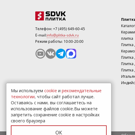
Плитк
Каталог
Телефон:
+7 (495) 649-60-45
Керами
E-mail:
info@plitka-sdvk.ru
плитка
Режим работы: 10:00-20:00
Плитка
Керамо
Плитка 
Плитка 
Плитка 
Италья
Индийс
Мы используем
cookie
и
рекомендательные
технологии
, чтобы сайт работал лучше.
Оставаясь с нами, вы соглашаетесь на
использование файлов cookie.Вы можете
запретить сохранение cookie в настройках
своего браузера
ОК