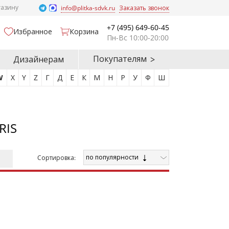
газину
info@plitka-sdvk.ru
Заказать звонок
+7 (495) 649-60-45
Избранное
Корзина
Пн-Вс 10:00-20:00
Покупателям
Дизайнерам
W
X
Y
Z
Г
Д
Е
К
М
Н
Р
У
Ф
Ш
RIS
по популярности
Cортировка: