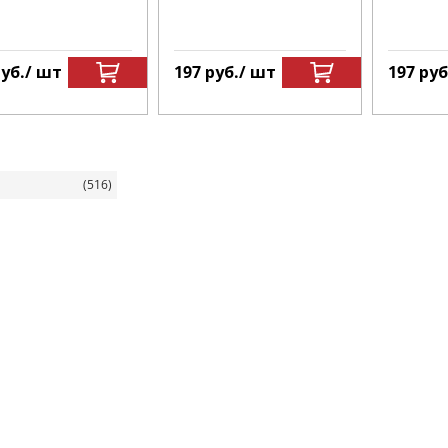
уб.
/ шт
197
руб.
/ шт
197
руб
я
(516)