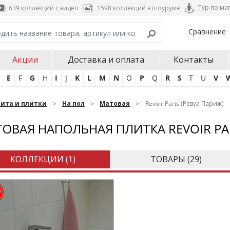
Тур по ма
639 коллекций с видео
1598 коллекций в шоуруме
Сравнение
Акции
Доставка и оплата
Контакты
E
F
G
H
I
J
K
L
M
N
O
P
Q
R
S
T
U
V
нита и плитки
На пол
Матовая
Revoir Paris (Ревуа Париж)
ОВАЯ НАПОЛЬНАЯ ПЛИТКА REVOIR PA
КОЛЛЕКЦИИ (
1
)
ТОВАРЫ (
29
)