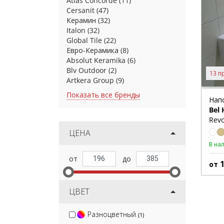
Atlas Concorde
(11)
Cersanit
(47)
Керамин
(32)
Italon
(32)
Global Tile
(22)
Евро-Керамика
(8)
Absolut Keramika
(6)
Blv Outdoor
(2)
13 п
Artkera Group
(9)
Показать все бренды
Нап
Bel 
Revo
ЦЕНА
В на
от
ЦВЕТ
Разноцветный
(1)