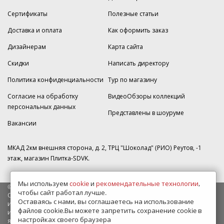
Сертификаты
Полезные статьи
Доставка и оплата
Как оформить заказ
Дизайнерам
Карта сайта
Скидки
Написать директору
Политика конфиденциальности
Тур по магазину
Согласие на обработку
ВидеоОбзоры коллекций
персональных данных
Представлены в шоуруме
Вакансии
МКАД 2км внешняя сторона, д. 2, ТРЦ "Шоколад" (РИО) Реутов, -1
этаж, магазин Плитка-SDVK.
Мы используем
cookie
и
рекомендательные технологии
,
© 2009—2026 г. Все права защищены
чтобы сайт работал лучше.
Обращаем Ваше внимание на то, что данный интернет-сайт носит
Оставаясь с нами, вы соглашаетесь на использование
исключительно информационный характер и ни при каких условиях
файлов cookie.Вы можете запретить сохранение cookie в
информационные материалы и цены, размещенные на сайте, не
настройках своего браузера
являются публичной офертой, определяемой положениями Статьи