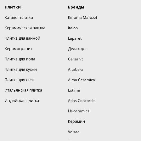
Плитки
Бренды
Каталог плитки
Kerama Marazzi
Керамическая плитка
Italon
Плитка для ванной
Laparet
Керамогранит
Делакора
Плитка для пола
Cersanit
Плитка для кухни
AltaCera
Плитка для стен
Alma Ceramica
Итальянская плитка
Estima
Индийская плитка
Atlas Concorde
Lb-ceramics
Керамин
Velsaa