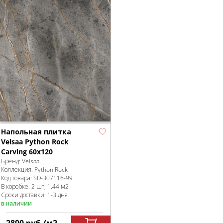
Напольная плитка
Velsaa Python Rock
Carving 60x120
Бренд:
Velsaa
Коллекция:
Python Rock
Код товара:
SD-307116
-99
В коробке
:
2 шт, 1.44 м
2
Сроки доставки: 1-3 дня
в наличии
2890
руб.
/м
2