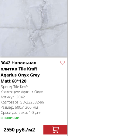
3042 Напольная
плитка Tile Kraft
Aqarius Onyx Grey
Matt 60*120
Бренд:
Tile Kraft
Коллекция:
Aqarius Onyx
Артикул:
3042
Код товара:
SD-232532
-99
Размер:
600x1200 мм
Сроки доставки: 1-3 дня
в наличии
2550
руб.
/м
2