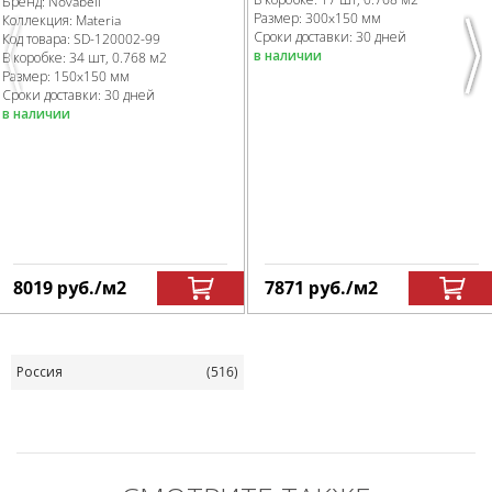
Бренд:
Novabell
Размер:
300x150 мм
Коллекция:
Materia
Сроки доставки: 30 дней
Код товара:
SD-120002
-99
в наличии
В коробке
:
34 шт, 0.768 м
2
Previous
Nex
Размер:
150x150 мм
Сроки доставки: 30 дней
в наличии
8019
руб.
/м
2
7871
руб.
/м
2
Россия
(516)