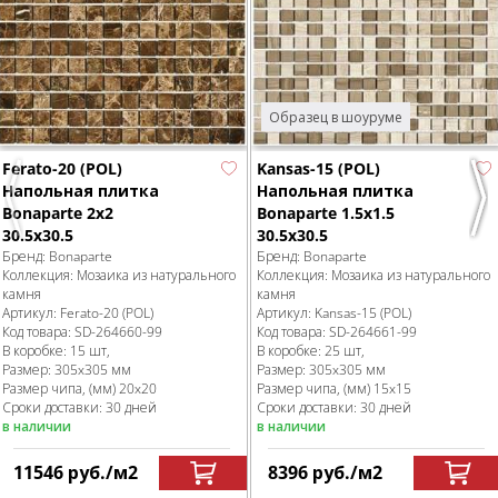
Образец в шоуруме
Ferato-20 (POL)
Kansas-15 (POL)
Напольная плитка
Напольная плитка
Previous
Nex
Bonaparte 2x2
Bonaparte 1.5x1.5
30.5х30.5
30.5х30.5
Бренд:
Bonaparte
Бренд:
Bonaparte
Коллекция:
Мозаика из натурального
Коллекция:
Мозаика из натурального
камня
камня
Артикул:
Ferato-20 (POL)
Артикул:
Kansas-15 (POL)
Код товара:
SD-264660
-99
Код товара:
SD-264661
-99
В коробке
:
15 шт,
В коробке
:
25 шт,
Размер:
305x305 мм
Размер:
305x305 мм
Размер чипа, (мм)
20x20
Размер чипа, (мм)
15x15
Сроки доставки: 30 дней
Сроки доставки: 30 дней
в наличии
в наличии
11546
руб.
/м
2
8396
руб.
/м
2