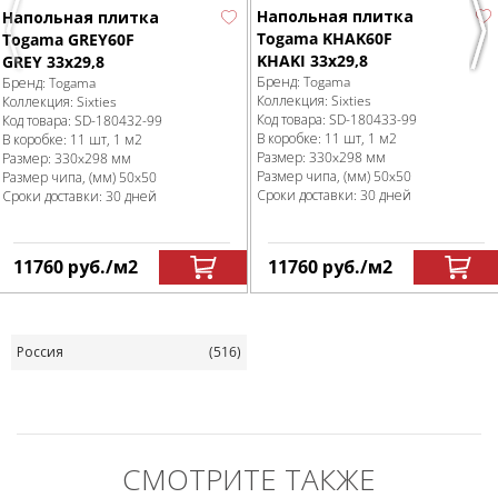
Напольная плитка
Напольная плитка
Togama KHAK60F
Previous
Nex
Togama GREY60F
KHAKI 33x29,8
GREY 33x29,8
Бренд:
Togama
Бренд:
Togama
Коллекция:
Sixties
Коллекция:
Sixties
Код товара:
SD-180433
-99
Код товара:
SD-180432
-99
В коробке
:
11 шт, 1 м
2
В коробке
:
11 шт, 1 м
2
Размер:
330x298 мм
Размер:
330x298 мм
Размер чипа, (мм)
50x50
Размер чипа, (мм)
50x50
Сроки доставки: 30 дней
Сроки доставки: 30 дней
11760
руб.
/м
2
11760
руб.
/м
2
Россия
(516)
СМОТРИТЕ ТАКЖЕ