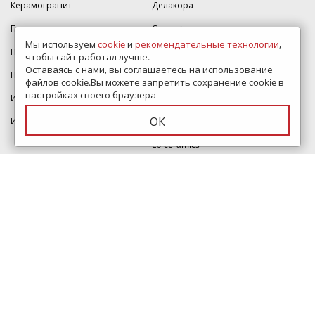
Керамогранит
Делакора
Плитка для пола
Cersanit
Мы используем
cookie
и
рекомендательные технологии
,
Плитка для кухни
AltaCera
чтобы сайт работал лучше.
Оставаясь с нами, вы соглашаетесь на использование
Плитка для стен
Alma Ceramica
файлов cookie.Вы можете запретить сохранение cookie в
настройках своего браузера
Итальянская плитка
Estima
ОК
Индийская плитка
Atlas Concorde
Lb-ceramics
Керамин
Velsaa
Vitra
Mainzu
Ragno
Equipe
О компании
Помощь