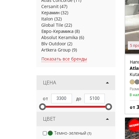
Atlas Concorde
(11)
Cersanit
(47)
Керамин
(32)
Italon
(32)
Global Tile
(22)
Евро-Керамика
(8)
Absolut Keramika
(6)
Blv Outdoor
(2)
5 пр
Artkera Group
(9)
Показать все бренды
Нап
Atla
Kuta
ЦЕНА
Разм
В на
от
ЦВЕТ
Темно-зеленый
(1)