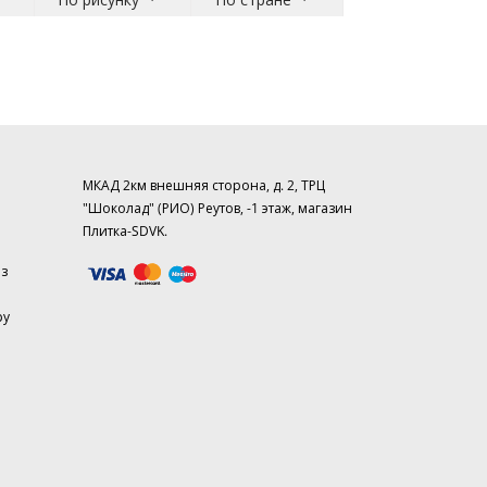
МКАД 2км внешняя сторона, д. 2, ТРЦ
"Шоколад" (РИО) Реутов, -1 этаж, магазин
Плитка-SDVK.
аз
ру