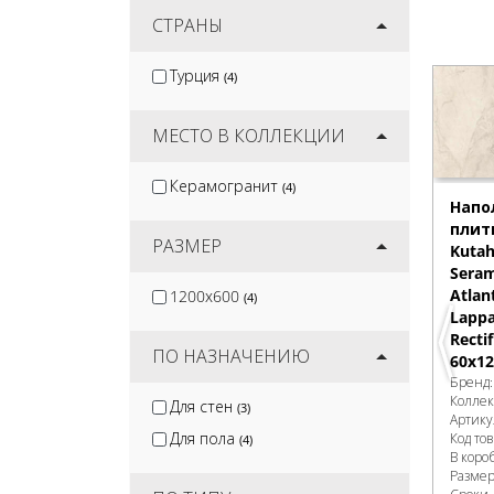
Jano Tiles
СТРАНЫ
(2)
Smile Tile
(3)
Турция
(4)
Kirovit
(3)
Mozart
(7)
МЕСТО В КОЛЛЕКЦИИ
Керамогранит
(4)
Напо
плит
РАЗМЕР
Kuta
Sera
Atlan
1200x600
(4)
Lapp
Recti
ПО НАЗНАЧЕНИЮ
60x12
Бренд
Колле
Для стен
(3)
Артику
Для пола
Код то
(4)
В коро
Разме