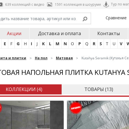
Тур по ма
639 коллекций с видео
1591 коллекция в шоуруме
Сравнение
Акции
Доставка и оплата
Контакты
E
F
G
H
I
J
K
L
M
N
O
P
Q
R
S
T
U
V
нита и плитки
На пол
Матовая
Kutahya Seramik (Кутахья С
ОВАЯ НАПОЛЬНАЯ ПЛИТКА KUTAHYA 
КОЛЛЕКЦИИ (
4
)
ТОВАРЫ (
13
)