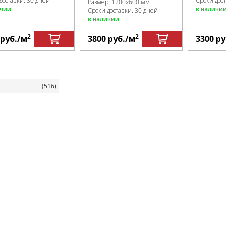
доставки: 30 дней
Сроки дос
Размер:
1200x600 мм
ичии
в наличи
Сроки доставки: 30 дней
в наличии
2
2
руб.
/м
3800
руб.
/м
3300
ру
я
(516)