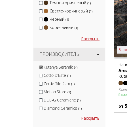
Темно-коричневый
(1)
Светло-коричневый
(1)
Черный
(1)
Коричневый
(1)
Раскрыть
5 пр
ПРОИЗВОДИТЕЛЬ
Нап
Kutahya Seramik
(4)
Are
Cotto D’Este
Kuta
(1)
Zerde Tile 2cm
(1)
Разм
Metlah.Store
(1)
В на
DUE-G Ceramiche
(1)
от
Diamond Ceramics
(1)
МаркаСтрой
(1)
Раскрыть
Blv Outdoor
(2)