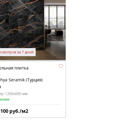
осмотров за 7 дней
ольная плитка
s
hya Seramik (Турция)
ер:
1200x600 мм
личии
5100
руб./м2