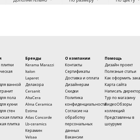
и
Бренды
О компании
Помощь
 плитки
Kerama Marazzi
Контакты
Дизайн проект
ческая
Italon
Сертификаты
Полезные статьи
Laparet
Доставка и оплата
Как оформить зак
 для ванной
Делакора
Дизайнерам
Карта сайта
гранит
Cersanit
Скидки
Написать директо
для пола
AltaCera
Политика
Тур по магазину
для кухни
Alma Ceramica
конфиденциальности
ВидеоОбзоры
для стен
Estima
Согласие на
коллекций
нская плитка
Atlas Concorde
обработку
Представлены в
кая плитка
Lb-ceramics
персональных
шоуруме
Керамин
данных
Velsaa
Вакансии