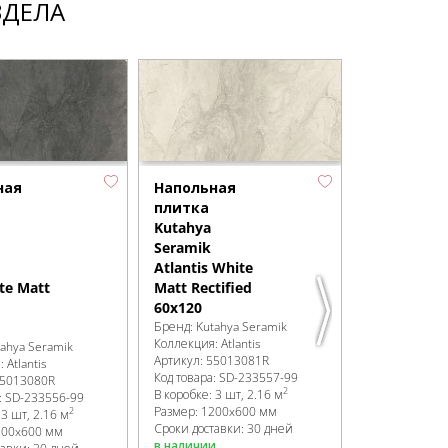
ЗДЕЛА
ная
Напольная
Напольна
плитка
плитка
Kutahya
Kutahya
Seramik
Seramik
Atlantis White
Atlantis
te Matt
Matt Rectified
Anthracite
d
60x120
Parlak Nan
Бренд:
Kutahya Seramik
Rectified
Коллекция:
Atlantis
tahya Seramik
60x120
Артикул:
55013081R
я:
Atlantis
Бренд:
Kutahy
Код товара:
SD-233557
-99
5013080R
Коллекция:
At
2
В коробке
:
3 шт, 2.16 м
:
SD-233556
-99
Артикул:
550
Размер:
1200x600 мм
2
:
3 шт, 2.16 м
Код товара:
SD
Сроки доставки: 30 дней
200x600 мм
В коробке
:
3 ш
в наличии