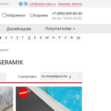
газину
info@plitka-sdvk.ru
Заказать звонок
+7 (495) 649-60-45
Избранное
Корзина
Пн-Вс 10:00-20:00
Покупателям
Дизайнерам
W
X
Y
Z
Г
Д
Е
К
М
Н
Р
У
Ф
Ш
ермик)
SERAMIK
по популярности
Cортировка: