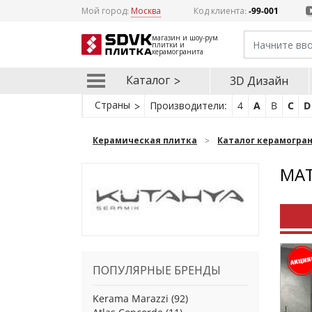
Мой город:
Москва
Код клиента:
-99-001
магазин и шоу-рум
плитки и
керамогранита
Каталог
3D Дизайн
Страны
Производители:
4
A
B
C
D
Керамическая плитка
Каталог керамогра
МАТ
ПОПУЛЯРНЫЕ БРЕНДЫ
Kerama Marazzi
(92)