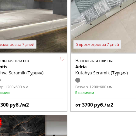
осмотров за 7 дней
5 просмотров за 7 дней
ольная плитка
Напольная плитка
ntis
Adria
hya Seramik (Турция)
Kutahya Seramik (Турция)
ер:
1200x600 мм
Размер:
1200x600 мм
личии
В наличии
3300
руб./м2
3700
руб./м2
от