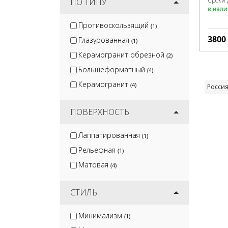
Сроки 
ПО ТИПУ
в нал
Противоскользящий
(1)
3800
Глазурованная
(1)
Керамогранит обрезной
(2)
Большеформатный
(4)
Керамогранит
(4)
Росси
ПОВЕРХНОСТЬ
Лаппатированная
(1)
Рельефная
(1)
Матовая
(4)
СТИЛЬ
Минимализм
(1)