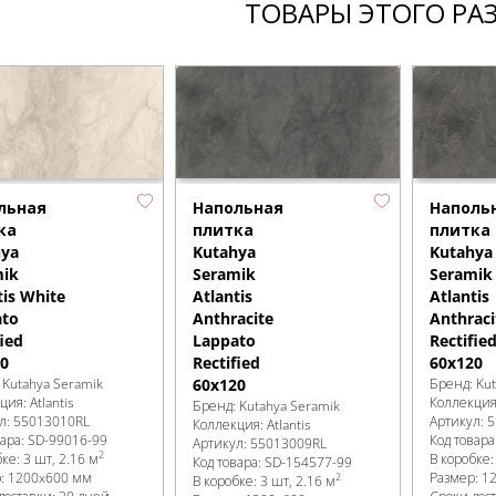
ТОВАРЫ ЭТОГО РА
льная
Напольная
Наполь
ка
плитка
плитка
hya
Kutahya
Kutahya
mik
Seramik
Seramik
tis White
Atlantis
Atlantis
ato
Anthracite
Anthraci
fied
Lappato
Rectifie
0
Rectified
60x120
:
Kutahya Seramik
60x120
Бренд:
Ku
кция:
Atlantis
Коллекци
Бренд:
Kutahya Seramik
л:
55013010RL
Артикул:
5
Коллекция:
Atlantis
вара:
SD-99016
-99
Код товара
Артикул:
55013009RL
2
бке
:
3 шт, 2.16 м
В коробке
Код товара:
SD-154577
-99
р:
1200x600 мм
Размер:
1
2
В коробке
:
3 шт, 2.16 м