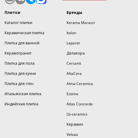
Плитки
Бренды
Каталог плитки
Kerama Marazzi
Керамическая плитка
Italon
Плитка для ванной
Laparet
Керамогранит
Делакора
Плитка для пола
Cersanit
Плитка для кухни
AltaCera
Плитка для стен
Alma Ceramica
Итальянская плитка
Estima
Индийская плитка
Atlas Concorde
Lb-ceramics
Керамин
Velsaa