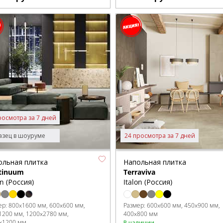
росмотра за 7 дней
зец в шоуруме
24 просмотра за 7 дней
ольная плитка
Напольная плитка
tinuum
Terraviva
on (Россия)
Italon (Россия)
ер:
800x1600 мм
600x600 мм
Размер:
600x600 мм
450x900 мм
1200 мм
1200x2780 мм
400x800 мм
x1200 мм
В наличии