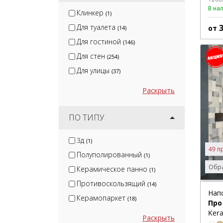
В на
Клинкер
(1)
Для туалета
от
(14)
Для гостиной
(146)
Для стен
(254)
Для улицы
(37)
Раскрыть
ПО ТИПУ
3д
(1)
49 п
Полуполированный
(1)
Обра
Керамическое панно
(1)
Противоскользящий
(14)
Нап
Керамопаркет
(18)
Про
Kera
Раскрыть