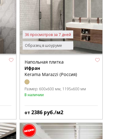
36 просмотров за 7 дней
Образец в шоуруме
Напольная плитка
Ифран
Kerama Marazzi (Россия)
Размер:
600x600 мм
1195x600 мм
В наличии
2386
руб./м2
от