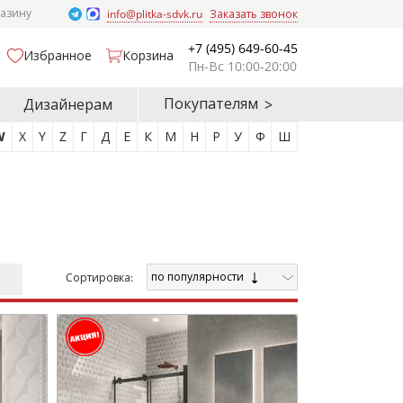
газину
info@plitka-sdvk.ru
Заказать звонок
+7 (495) 649-60-45
Избранное
Корзина
Пн-Вс 10:00-20:00
Покупателям
Дизайнерам
W
X
Y
Z
Г
Д
Е
К
М
Н
Р
У
Ф
Ш
по популярности
Cортировка: