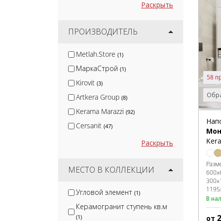
Раскрыть
ПРОИЗВОДИТЕЛЬ
Metlah.Store
(1)
МаркаСтрой
(1)
58 п
Kirovit
(3)
Обра
Artkera Group
(8)
Kerama Marazzi
(92)
Нап
Cersanit
(47)
Мон
Global Tile
Kera
(2)
Раскрыть
Gracia Ceramica
(17)
Разм
Lb-Ceramics
МЕСТО В КОЛЛЕКЦИИ
(25)
600x
300x
Керлайф
(5)
1195
Угловой элемент
(1)
Atlas Concorde
(11)
В на
Керамогранит ступень кв.м
Евро-Керамика
(8)
(1)
от