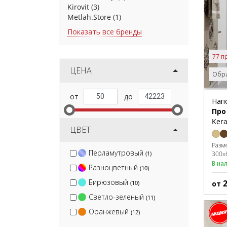
Kirovit
(3)
Metlah.Store
(1)
Показать все бренды
77 п
ЦЕНА
Обра
Нап
Про
Kera
ЦВЕТ
Разм
Перламутровый
(1)
300x
В на
Разноцветный
(10)
Бирюзовый
от
(10)
Светло-зеленый
(11)
Оранжевый
(12)