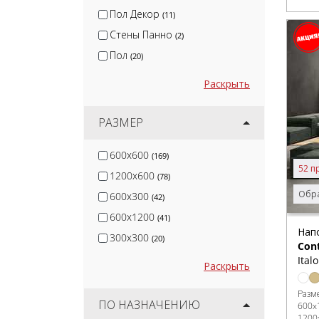
Пол Декор
(11)
Стены Панно
(2)
Пол
(20)
Раскрыть
РАЗМЕР
600x600
(169)
52 п
1200x600
(78)
Обра
600x300
(42)
600x1200
(41)
Нап
300x300
(20)
Con
Ital
Раскрыть
Разм
ПО НАЗНАЧЕНИЮ
600x
1200