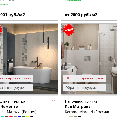
личии
3001
руб./м2
2600
руб./м2
от
росмотров за 7 дней
50 просмотров за 7 дней
зец в шоуруме
Образец в шоуруме
ольная плитка
Напольная плитка
 Чементо
Про Матрикс
ma Marazzi (Россия)
Kerama Marazzi (Россия)