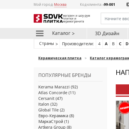
Мой город:
Москва
Код клиента:
-99-001
магазин и шоу-рум
плитки и
керамогранита
Каталог
3D Дизайн
Страны
Производители:
4
A
B
C
D
Керамическая плитка
Каталог керамогра
НАП
ПОПУЛЯРНЫЕ БРЕНДЫ
Kerama Marazzi
(92)
Atlas Concorde
(11)
Cersanit
(47)
Italon
(32)
Global Tile
(2)
Евро-Керамика
(8)
МаркаСтрой
(1)
Artkera Group
(8)