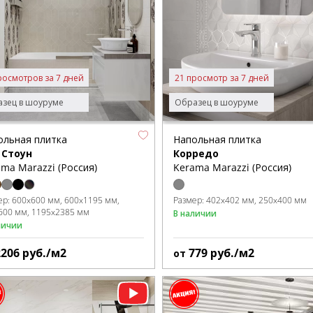
росмотров за 7 дней
21 просмотр за 7 дней
зец в шоуруме
Образец в шоуруме
ольная плитка
Напольная плитка
 Стоун
Корредо
ma Marazzi (Россия)
Kerama Marazzi (Россия)
ер:
600x600 мм
600x1195 мм
Размер:
402x402 мм
250x400 мм
600 мм
1195x2385 мм
В наличии
личии
2206
руб./м2
779
руб./м2
от