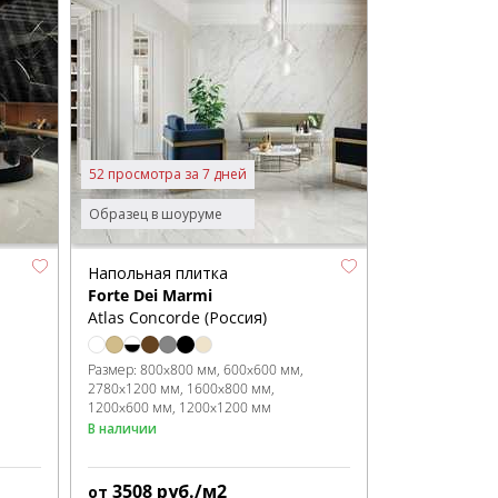
52 просмотра за 7 дней
Образец в шоуруме
Напольная плитка
Forte Dei Marmi
Atlas Concorde (Россия)
Размер:
800x800 мм
600x600 мм
2780x1200 мм
1600x800 мм
1200x600 мм
1200x1200 мм
В наличии
3508
руб./м2
от