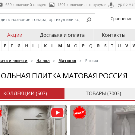
Тур по ма
639 коллекций с видео
1591 коллекция в шоуруме
Сравнение
Акции
Доставка и оплата
Контакты
E
F
G
H
I
J
K
L
M
N
O
P
Q
R
S
T
U
V
нита и плитки
На пол
Матовая
Россия
ОЛЬНАЯ ПЛИТКА МАТОВАЯ РОССИЯ
КОЛЛЕКЦИИ (
507
)
ТОВАРЫ (
7003
)