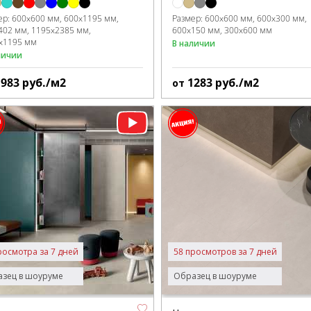
ер:
600x600 мм
600x1195 мм
Размер:
600x600 мм
600x300 мм
402 мм
1195x2385 мм
600x150 мм
300x600 мм
x1195 мм
В наличии
личии
1983
руб./м2
1283
руб./м2
от
росмотра за 7 дней
58 просмотров за 7 дней
зец в шоуруме
Образец в шоуруме