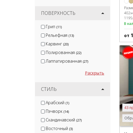
Разм
ПОВЕРХНОСТЬ
402x
1195
В на
Грип
(11)
Рельефная
от
(13)
Карвинг
(20)
Полированная
(22)
Лаппатированная
(27)
Раскрыть
СТИЛЬ
Арабский
(1)
43 п
Пэчворк
(14)
Обра
Скандинавский
(27)
Восточный
(3)