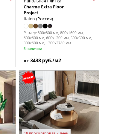
Напольная плитка
Charme Extra Floor
Project
Italon (Россия)
Размер:
800x800 мм
800x1600 мм
600x600 мм
600x1200 мм
590x590 мм
300x600 мм
1200x2780 мм
В наличии
3438
руб./м2
от
18 просмотров за 7 дней