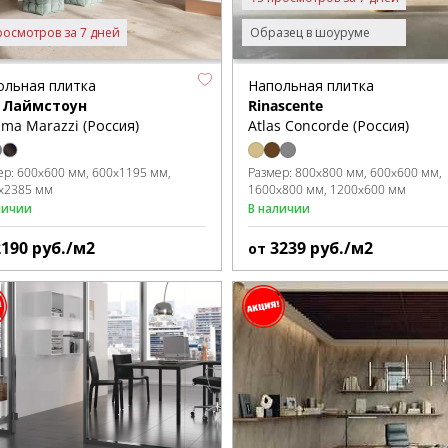
росмотров за 7 дней
Образец в шоуруме
ольная плитка
Напольная плитка
 Лаймстоун
Rinascente
ma Marazzi (Россия)
Atlas Concorde (Россия)
ер:
600x600 мм
600x1195 мм
Размер:
800x800 мм
600x600 мм
x2385 мм
1600x800 мм
1200x600 мм
личии
В наличии
2190
руб./м2
3239
руб./м2
от