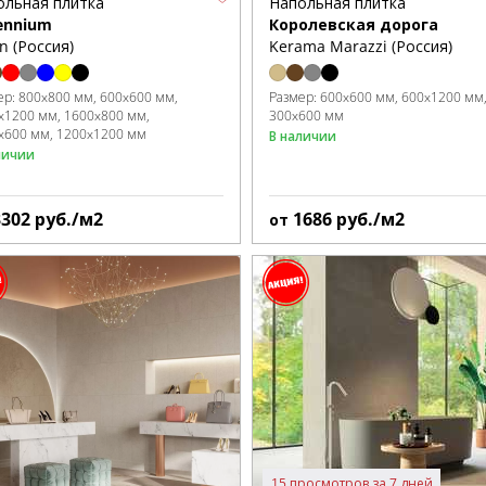
ольная плитка
Напольная плитка
lennium
Королевская дорога
on (Россия)
Kerama Marazzi (Россия)
ер:
800x800 мм
600x600 мм
Размер:
600x600 мм
600x1200 мм
x1200 мм
1600x800 мм
300x600 мм
x600 мм
1200x1200 мм
В наличии
личии
3302
руб./м2
1686
руб./м2
от
15 просмотров за 7 дней