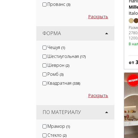
Нап
Прованс
(3)
Mil
Ital
Раскрыть
Разм
ФОРМА
2780
1200
В на
Чешуя
(1)
Шестиугольная
(17)
от
Шеврон
(2)
Ромб
(3)
Квадратная
(338)
Раскрыть
ПО МАТЕРИАЛУ
Мрамор
(1)
Стекло
(2)