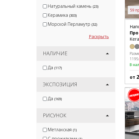
Натуральный камень
(23)
59 п
Керамика
(303)
Морской Перламутр
(32)
Нап
Про
Раскрыть
Kera
НАЛИЧИЕ
Разм
1195
В на
Да
(117)
от
ЭКСПОЗИЦИЯ
Да
(169)
РИСУНОК
Метлахская
(1)
С прожилками
(1)