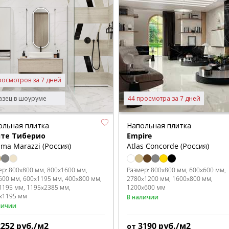
росмотров за 7 дней
зец в шоуруме
44 просмотра за 7 дней
ольная плитка
Напольная плитка
те Тиберио
Empire
ma Marazzi (Россия)
Atlas Concorde (Россия)
ер:
800x800 мм
800x1600 мм
Размер:
800x800 мм
600x600 мм
600 мм
600x1195 мм
400x800 мм
2780x1200 мм
1600x800 мм
1195 мм
1195x2385 мм
1200x600 мм
x1195 мм
В наличии
личии
2252
руб./м2
3190
руб./м2
от