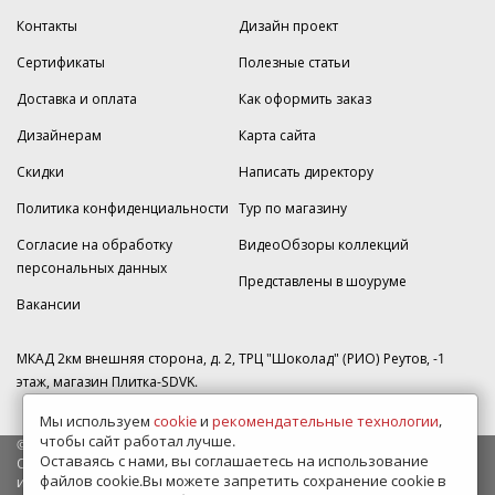
Контакты
Дизайн проект
Сертификаты
Полезные статьи
Доставка и оплата
Как оформить заказ
Дизайнерам
Карта сайта
Скидки
Написать директору
Политика конфиденциальности
Тур по магазину
Согласие на обработку
ВидеоОбзоры коллекций
персональных данных
Представлены в шоуруме
Вакансии
МКАД 2км внешняя сторона, д. 2, ТРЦ "Шоколад" (РИО) Реутов, -1
этаж, магазин Плитка-SDVK.
Мы используем
cookie
и
рекомендательные технологии
,
чтобы сайт работал лучше.
© 2009—2026 г. Все права защищены
Оставаясь с нами, вы соглашаетесь на использование
Обращаем Ваше внимание на то, что данный интернет-сайт носит
файлов cookie.Вы можете запретить сохранение cookie в
исключительно информационный характер и ни при каких условиях