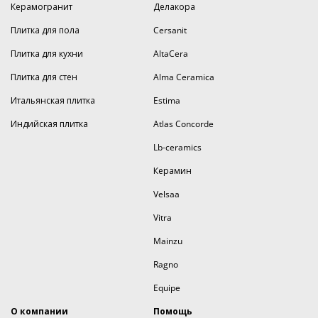
Керамогранит
Делакора
Плитка для пола
Cersanit
Плитка для кухни
AltaCera
Плитка для стен
Alma Ceramica
Итальянская плитка
Estima
Индийская плитка
Atlas Concorde
Lb-ceramics
Керамин
Velsaa
Vitra
Mainzu
Ragno
Equipe
О компании
Помощь