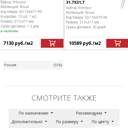
Previous
Nex
Бренд:
Vidrepur
31,7Х31,7
Коллекция:
Wood
Бренд:
Vidrepur
Код товара:
SD-156471
-99
Коллекция:
Wood
В коробке
:
10 шт, 1 м
2
Код товара:
SD-156470
-99
Размер:
317x317 мм
Размер:
317x317 мм
Сроки доставки: 1-3 дня
Сроки доставки: 30 дней
в наличии
7130
руб.
/м
2
10589
руб.
/м
2
Россия
(516)
СМОТРИТЕ ТАКЖЕ
По назначению
Рекомендуем
Дополнительно
По размеру
По цвету