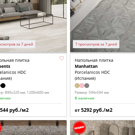
осмотров за 7 дней
7 просмотров за 7 дней
ольная плитка
Напольная плитка
ments
Manhattan
elanicos HDC
Porcelanicos HDC
пания)
(Испания)
ер:
890x320 мм
1200x600 мм
Размер:
594x594 мм
личии
В наличии
5544
руб./м2
5292
руб./м2
от