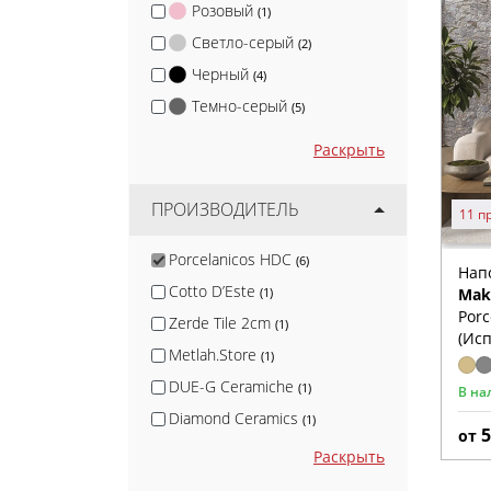
Розовый
(1)
Светло-серый
(2)
Черный
(4)
Темно-серый
(5)
Раскрыть
ПРОИЗВОДИТЕЛЬ
11 п
Porcelanicos HDC
(6)
Нап
Cotto D’Este
Mak
(1)
Porc
Zerde Tile 2cm
(1)
(Ис
Metlah.Store
(1)
DUE-G Ceramiche
(1)
В на
Diamond Ceramics
(1)
от
МаркаСтрой
(1)
Раскрыть
Blv Outdoor
(2)