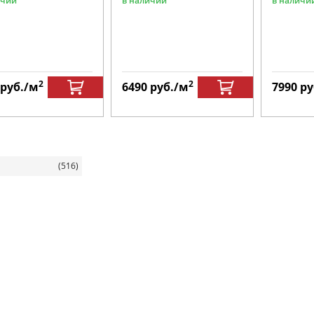
ичии
в наличии
в наличи
2
2
руб.
/м
6490
руб.
/м
7990
ру
(516)