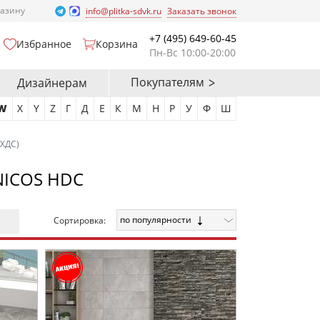
газину
info@plitka-sdvk.ru
Заказать звонок
+7 (495) 649-60-45
Избранное
Корзина
Пн-Вс 10:00-20:00
Покупателям
Дизайнерам
W
X
Y
Z
Г
Д
Е
К
М
Н
Р
У
Ф
Ш
 ХДС)
ICOS HDC
по популярности
Cортировка: