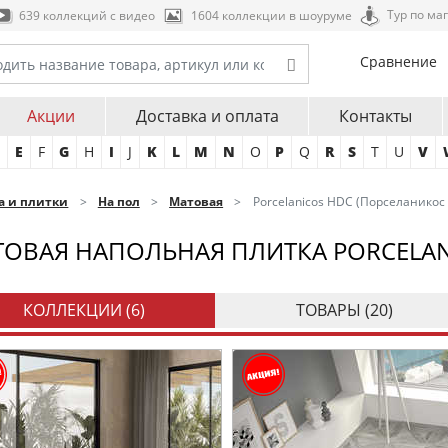
Тур по ма
639 коллекций с видео
1604 коллекции в шоуруме
Сравнение
Акции
Доставка и оплата
Контакты
D
E
F
G
H
I
J
K
L
M
N
O
P
Q
R
S
T
U
V
а и плитки
На пол
Матовая
Porcelanicos HDC (Порселаникос
ОВАЯ НАПОЛЬНАЯ ПЛИТКА PORCELAN
КОЛЛЕКЦИИ (
6
)
ТОВАРЫ (
20
)