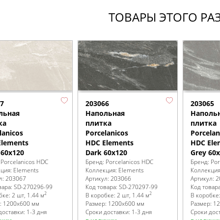
ТОВАРЫ ЭТОГО РА
7
203066
203065
льная
Напольная
Наполь
ка
плитка
плитка
lanicos
Porcelanicos
Porcelan
Elements
HDC Elements
HDC Ele
 60x120
Dark 60x120
Grey 60
:
Porcelanicos HDC
Бренд:
Porcelanicos HDC
Бренд:
Por
кция:
Elements
Коллекция:
Elements
Коллекци
л:
203067
Артикул:
203066
Артикул:
2
вара:
SD-270296
-99
Код товара:
SD-270297
-99
Код товар
2
2
бке
:
2 шт, 1.44 м
В коробке
:
2 шт, 1.44 м
В коробке
:
1200x600 мм
Размер:
1200x600 мм
Размер:
12
доставки: 1-3 дня
Сроки доставки: 1-3 дня
Сроки дост