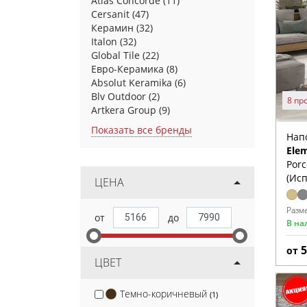
Atlas Concorde
(11)
Cersanit
(47)
Керамин
(32)
Italon
(32)
Global Tile
(22)
Евро-Керамика
(8)
Absolut Keramika
(6)
Blv Outdoor
(2)
8 пр
Artkera Group
(9)
Показать все бренды
Нап
Ele
Porc
(Ис
ЦЕНА
Разм
В на
от
ЦВЕТ
Темно-коричневый
(1)