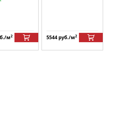
и
2
2
б.
/м
5544
руб.
/м
5544
руб.