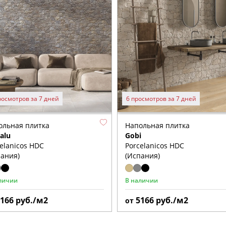
росмотров за 7 дней
6 просмотров за 7 дней
ольная плитка
Напольная плитка
alu
Gobi
elanicos HDC
Porcelanicos HDC
пания)
(Испания)
личии
В наличии
5166
руб./м2
5166
руб./м2
от