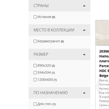
Jano Tiles
СТРАНЫ
(2)
Smile Tile
(3)
Испания
(6)
Kirovit
(3)
Mozart
(7)
МЕСТО В КОЛЛЕКЦИИ
Керамогранит
(6)
20306
РАЗМЕР
Напо
плит
890x320
Porce
(2)
HDC 
594x594
(1)
Beige
1200x600
(1)
Бренд
Колле
Артику
ПО НАЗНАЧЕНИЮ
Код то
В коро
Размер
Для стен
(1)
Сроки 