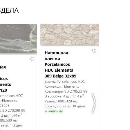
ЗДЕЛА
Напольная
Напольная
плитка
плитка
Porcelanicos
Porcelanico
ная
HDC Elements
HDC Eleme
389 Beige 32x89
389 Dark 3
icos
Бренд:
Porcelanicos HDC
Бренд:
Porcel
ments
Коллекция:
Elements
Коллекция:
El
x120
Код товара:
SD-270523
-99
Код товара:
S
celanicos HDC
2
В коробке
:
4 шт, 1.14 м
В коробке
:
4 
я:
Elements
Размер:
890x320 мм
Размер:
890x3
03065
Сроки доставки: 30 дней
Сроки доставк
а:
SD-270298
-99
в наличии
в наличии
2
:
2 шт, 1.44 м
00x600 мм
авки: 1-3 дня