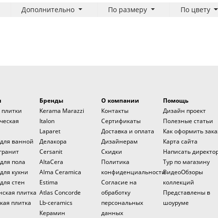
Дополнительно
По размеру
По цвету
и
Бренды
О компании
Помощь
 плитки
Kerama Marazzi
Контакты
Дизайн проект
ческая
Italon
Сертификаты
Полезные статьи
Laparet
Доставка и оплата
Как оформить зака
 для ванной
Делакора
Дизайнерам
Карта сайта
гранит
Cersanit
Скидки
Написать директо
для пола
AltaCera
Политика
Тур по магазину
для кухни
Alma Ceramica
конфиденциальности
ВидеоОбзоры
для стен
Estima
Согласие на
коллекций
нская плитка
Atlas Concorde
обработку
Представлены в
кая плитка
Lb-ceramics
персональных
шоуруме
Керамин
данных