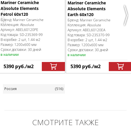
Mariner Ceramiche
Mariner Ceramiche
Absolute Elements
Absolute Elements
Petrol 60х120
Earth 60х120
Previous
Nex
Бренд:
Mariner Ceramiche
Бренд:
Mariner Ceramiche
Коллекция:
Absolute
Коллекция:
Absolute
Артикул:
ABEL60120PE
Артикул:
ABEL60120EA
Код товара:
SD-235369
-99
Код товара:
SD-235370
-99
В коробке
:
2 шт, 1.44 м
2
В коробке
:
2 шт, 1.44 м
2
Размер:
1200x600 мм
Размер:
1200x600 мм
Сроки доставки: 30 дней
Сроки доставки: 30 дней
в наличии
в наличии
5390
руб.
/м
2
5390
руб.
/м
2
Россия
(516)
СМОТРИТЕ ТАКЖЕ