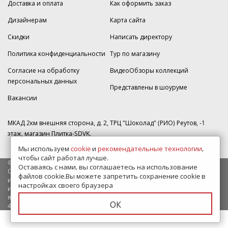
Доставка и оплата
Как оформить заказ
Дизайнерам
Карта сайта
Скидки
Написать директору
Политика конфиденциальности
Тур по магазину
Согласие на обработку
ВидеоОбзоры коллекций
персональных данных
Представлены в шоуруме
Вакансии
МКАД 2км внешняя сторона, д. 2, ТРЦ "Шоколад" (РИО) Реутов, -1
этаж, магазин Плитка-SDVK.
Мы используем
cookie
и
рекомендательные технологии
,
чтобы сайт работал лучше.
© 2009—2026 г. Все права защищены
Оставаясь с нами, вы соглашаетесь на использование
Обращаем Ваше внимание на то, что данный интернет-сайт носит
файлов cookie.Вы можете запретить сохранение cookie в
исключительно информационный характер и ни при каких условиях
настройках своего браузера
информационные материалы и цены, размещенные на сайте, не
являются публичной офертой, определяемой положениями Статьи
ОК
437 Гражданского кодекса РФ.