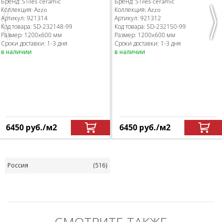
Бренд:
STiles ceramic
Бренд:
STiles ceramic
Коллекция:
Azzo
Коллекция:
Azzo
Артикул:
921314
Артикул:
921312
Previous
Nex
Код товара:
SD-232148
-99
Код товара:
SD-232150
-99
Размер:
1200x600 мм
Размер:
1200x600 мм
Сроки доставки: 1-3 дня
Сроки доставки: 1-3 дня
в наличии
в наличии
6450
руб.
/м
2
6450
руб.
/м
2
Россия
(516)
СМОТРИТЕ ТАКЖЕ