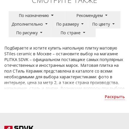
По назначению
Рекомендуем
Дополнительно
По размеру
По цвету
По рисунку
По стране
Подбираете и хотите купить напольную плитку матовую
STiles ceramic в Москве – остановите выбор на магазине
PLITKA SDVK – официальном поставщике самых популярных
отечественных и иностранных марок. Матовая плитка на
пол СТиль Керамик представлена в каталоге со всеми
необходимыми для выбора характеристиками: фото в
интерьере, цена за метр 2, а также страна производства,
назначение, стиль и другие. Возникшие вопросы при выборе
изделия online вы сможете задать нашим опытным
Раскрыть
сотрудникам, которые помогут разобраться в
ассортименте в ту же минуту после обращения.