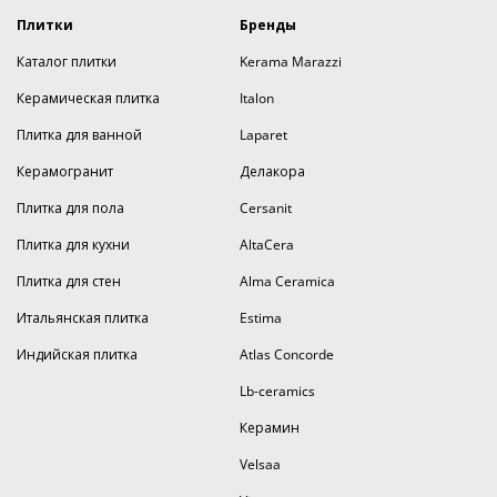
Плитки
Бренды
Каталог плитки
Kerama Marazzi
Керамическая плитка
Italon
Плитка для ванной
Laparet
Керамогранит
Делакора
Плитка для пола
Cersanit
Плитка для кухни
AltaCera
Плитка для стен
Alma Ceramica
Итальянская плитка
Estima
Индийская плитка
Atlas Concorde
Lb-ceramics
Керамин
Velsaa