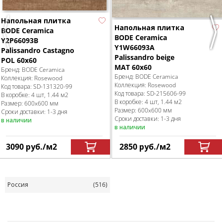
Напольная плитка
Напольная плитка
BODE Ceramica
Previous
Nex
BODE Ceramica
Y2P66093B
Y1W66093A
Palissandro Castagno
Palissandro beige
POL 60x60
MAT 60x60
Бренд:
BODE Ceramica
Бренд:
BODE Ceramica
Коллекция:
Rosewood
Коллекция:
Rosewood
Код товара:
SD-131320
-99
Код товара:
SD-215606
-99
В коробке
:
4 шт, 1.44 м
2
В коробке
:
4 шт, 1.44 м
2
Размер:
600x600 мм
Размер:
600x600 мм
Сроки доставки: 1-3 дня
Сроки доставки: 1-3 дня
в наличии
в наличии
3090
руб.
/м
2
2850
руб.
/м
2
Россия
(516)