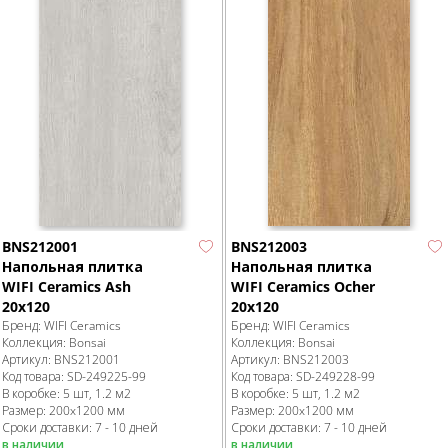
BNS212001
BNS212003
Напольная плитка
Напольная плитка
WIFI Ceramics Ash
WIFI Ceramics Ocher
20x120
20x120
Бренд:
WIFI Ceramics
Бренд:
WIFI Ceramics
Коллекция:
Bonsai
Коллекция:
Bonsai
Артикул:
BNS212001
Артикул:
BNS212003
Код товара:
SD-249225
-99
Код товара:
SD-249228
-99
В коробке
:
5 шт, 1.2 м
2
В коробке
:
5 шт, 1.2 м
2
Размер:
200x1200 мм
Размер:
200x1200 мм
Сроки доставки: 7 - 10 дней
Сроки доставки: 7 - 10 дней
в наличии
в наличии