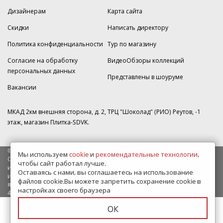
Дизайнерам
Карта сайта
Скидки
Написать директору
Политика конфиденциальности
Тур по магазину
Согласие на обработку
ВидеоОбзоры коллекций
персональных данных
Представлены в шоуруме
Вакансии
МКАД 2км внешняя сторона, д. 2, ТРЦ "Шоколад" (РИО) Реутов, -1
этаж, магазин Плитка-SDVK.
© 2009—2026 г. Все права защищены
Мы используем
cookie
и
рекомендательные технологии
,
Обращаем Ваше внимание на то, что данный интернет-сайт носит
чтобы сайт работал лучше.
исключительно информационный характер и ни при каких условиях
Оставаясь с нами, вы соглашаетесь на использование
информационные материалы и цены, размещенные на сайте, не
файлов cookie.Вы можете запретить сохранение cookie в
являются публичной офертой, определяемой положениями Статьи
настройках своего браузера
437 Гражданского кодекса РФ.
ОК