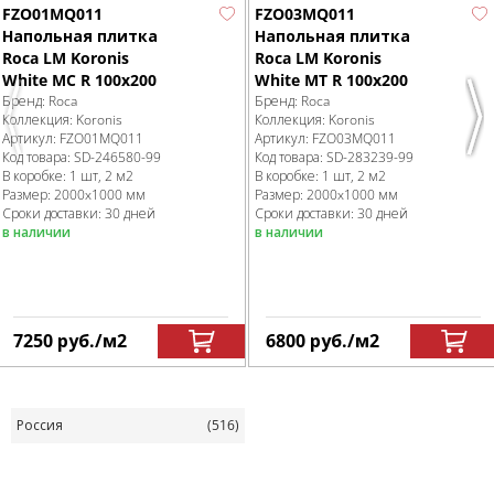
FZO01MQ011
FZO03MQ011
Напольная плитка
Напольная плитка
Roca LM Koronis
Roca LM Koronis
White MC R 100x200
White MT R 100x200
Бренд:
Roca
Бренд:
Roca
Коллекция:
Koronis
Коллекция:
Koronis
Previous
Nex
Артикул:
FZO01MQ011
Артикул:
FZO03MQ011
Код товара:
SD-246580
-99
Код товара:
SD-283239
-99
В коробке
:
1 шт, 2 м
2
В коробке
:
1 шт, 2 м
2
Размер:
2000x1000 мм
Размер:
2000x1000 мм
Сроки доставки: 30 дней
Сроки доставки: 30 дней
в наличии
в наличии
7250
руб.
/м
2
6800
руб.
/м
2
Россия
(516)