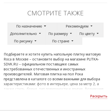
СМОТРИТЕ ТАКЖЕ
По назначению
Рекомендуем
Дополнительно
По размеру
По цвету
По рисунку
По стране
Подбираете и хотите купить напольную плитку матовую
Roca в Москве – остановите выбор на магазине PLITKA-
SDVK.RU – официальном поставщике самых
востребованных отечественных и иностранных
производителей. Матовая плитка на пол Рока
представлена в каталоге со всеми важными для выбора
характеристиками: фото в интерьере, цена за метр 2, а
также стиль, бренд, тип поверхности и другие. Возникшие
вопросы при выборе продукции online вы сможете задать
Раскрыть
нашим квалифицированным сотрудникам, которые помогут
разобраться в ассортименте в кратчайшие сроки после
обращения.