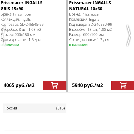
Prissmacer INGALLS
Prissmacer INGALLS
NATURAL 10x60
GRIS 15x90
Бренд:
Prissmacer
Бренд:
Prissmacer
Коллекция:
Ingalls
Коллекция:
Ingalls
Код товара:
SD-246550
-99
Код товара:
SD-246545
-99
В коробке
:
18 шт, 1.08 м
2
В коробке
:
8 шт, 1.08 м
2
Размер:
600x100 мм
Размер:
900x150 мм
Previous
Nex
Сроки доставки: 1-3 дня
Сроки доставки: 1-3 дня
в наличии
в наличии
4065
руб.
/м
2
5940
руб.
/м
2
Россия
(516)