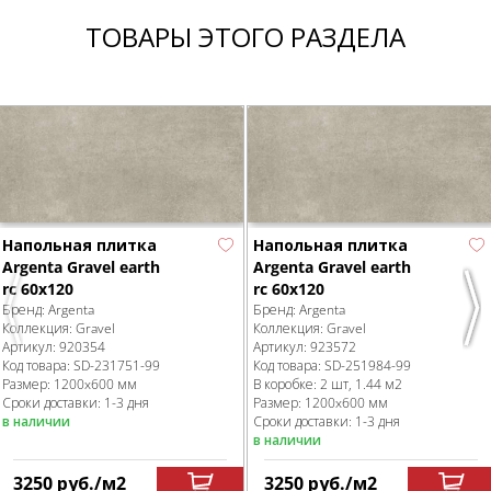
ТОВАРЫ ЭТОГО РАЗДЕЛА
Напольная плитка
Напольная плитка
Argenta Gravel earth
Argenta Gravel earth
rc 60x120
rc 60x120
Бренд:
Argenta
Бренд:
Argenta
Previous
Nex
Коллекция:
Gravel
Коллекция:
Gravel
Артикул:
920354
Артикул:
923572
Код товара:
SD-231751
-99
Код товара:
SD-251984
-99
Размер:
1200x600 мм
В коробке
:
2 шт, 1.44 м
2
Сроки доставки: 1-3 дня
Размер:
1200x600 мм
в наличии
Сроки доставки: 1-3 дня
в наличии
3250
руб.
/м
2
3250
руб.
/м
2