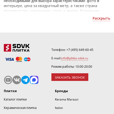
необходимыми для выбора характеристиками: фото в
интерьере, цена за квадратный метр, а также страна
производства, назначение, стиль и другие. Возникшие
вопросы при выборе продукции онлайн вы сможете задать
Раскрыть
нашим опытным сотрудникам, которые помогут
разобраться в ассортименте в кратчайшие сроки после
обращения.
Телефон:
+7 (495) 649-60-45
E-mail:
info@plitka-sdvk.ru
Режим работы: 10:00-20:00
ЗАКАЗАТЬ ЗВОНОК
Плитки
Бренды
Каталог плитки
Kerama Marazzi
Керамическая плитка
Italon