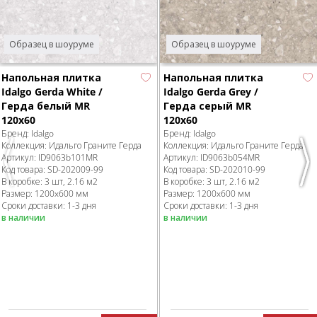
Образец в шоуруме
Образец в шоуруме
Напольная плитка
Напольная плитка
Idalgo Gerda White /
Idalgo Gerda Grey /
Герда белый MR
Герда серый MR
120x60
120x60
Бренд:
Idalgo
Бренд:
Idalgo
Коллекция:
Идальго Граните Герда
Коллекция:
Идальго Граните Герда
Артикул:
ID9063b101MR
Артикул:
ID9063b054MR
Previous
Nex
Код товара:
SD-202009
-99
Код товара:
SD-202010
-99
В коробке
:
3 шт, 2.16 м
2
В коробке
:
3 шт, 2.16 м
2
Размер:
1200x600 мм
Размер:
1200x600 мм
Сроки доставки: 1-3 дня
Сроки доставки: 1-3 дня
в наличии
в наличии