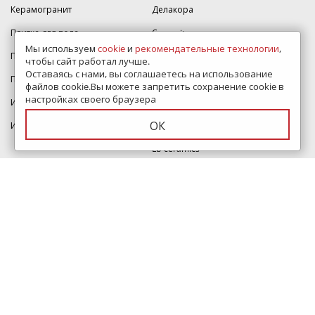
Керамогранит
Делакора
Плитка для пола
Cersanit
Мы используем
cookie
и
рекомендательные технологии
,
Плитка для кухни
AltaCera
чтобы сайт работал лучше.
Оставаясь с нами, вы соглашаетесь на использование
Плитка для стен
Alma Ceramica
файлов cookie.Вы можете запретить сохранение cookie в
настройках своего браузера
Итальянская плитка
Estima
ОК
Индийская плитка
Atlas Concorde
Lb-ceramics
Керамин
Velsaa
Vitra
Mainzu
Ragno
Equipe
О компании
Помощь