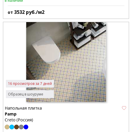
В наличии
3532
руб./м2
от
16 просмотров за 7 дней
Образец в шоуруме
Напольная плитка
Pamp
Creto (Россия)