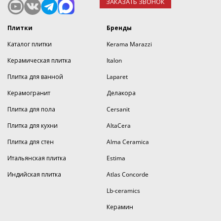
ЗАКАЗАТЬ ЗВОНОК
Плитки
Бренды
Каталог плитки
Kerama Marazzi
Керамическая плитка
Italon
Плитка для ванной
Laparet
Керамогранит
Делакора
Плитка для пола
Cersanit
Плитка для кухни
AltaCera
Плитка для стен
Alma Ceramica
Итальянская плитка
Estima
Индийская плитка
Atlas Concorde
Lb-ceramics
Керамин