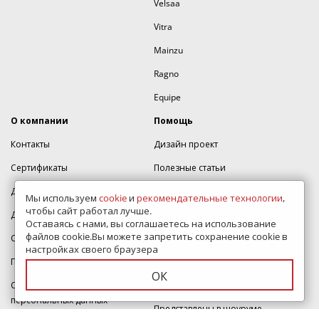
Velsaa
Vitra
Mainzu
Ragno
Equipe
О компании
Помощь
Контакты
Дизайн проект
Сертификаты
Полезные статьи
Доставка и оплата
Как оформить заказ
Мы используем
cookie
и
рекомендательные технологии
,
чтобы сайт работал лучше.
Дизайнерам
Карта сайта
Оставаясь с нами, вы соглашаетесь на использование
файлов cookie.Вы можете запретить сохранение cookie в
Скидки
Написать директору
настройках своего браузера
Политика конфиденциальности
Тур по магазину
ОК
Согласие на обработку
ВидеоОбзоры коллекций
персональных данных
Представлены в шоуруме