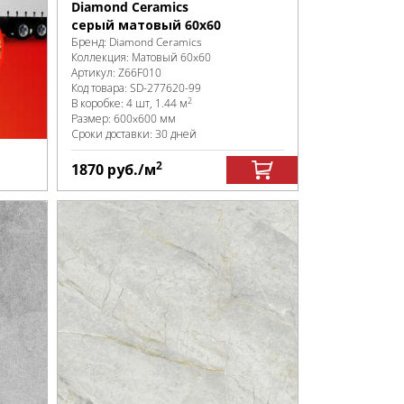
Diamond Ceramics
серый матовый 60x60
Бренд:
Diamond Ceramics
Коллекция:
Матовый 60x60
Артикул:
Z66F010
Код товара:
SD-277620
-99
2
В коробке
:
4 шт, 1.44 м
Размер:
600x600 мм
Сроки доставки: 30 дней
2
1870
руб.
/м