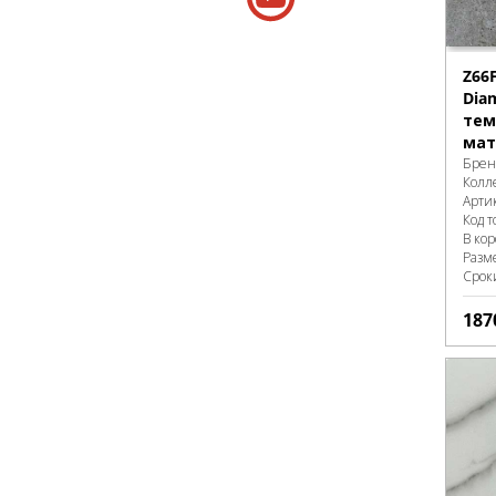
Z66
Dia
тем
мат
Брен
Колл
Арти
Код т
В ко
Разм
Срок
187