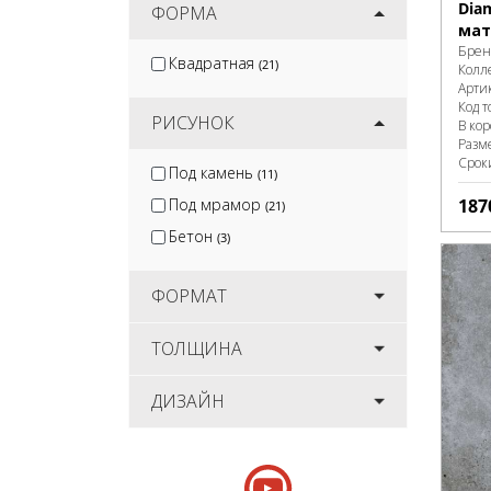
Dia
ФОРМА
мат
Брен
Квадратная
(21)
Колл
Арти
Код т
РИСУНОК
В ко
Разм
Срок
Под камень
(11)
Под мрамор
187
(21)
Бетон
(3)
ФОРМАТ
ТОЛЩИНА
ДИЗАЙН