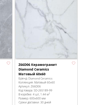
Z66D06 Керамогранит
Diamond Ceramics
Матовый 60x60
Бренд:
Diamond Ceramics
Коллекция:
Матовый 60x60
Артикул:
Z66D06
Код товара:
SD-265189
-99
2
В коробке
:
4 шт, 1.44 м
Размер:
600x600 мм
Сроки доставки: 30 дней