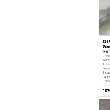
Z66
Dia
мат
Брен
Колл
Арти
Код т
В ко
Разм
Срок
187