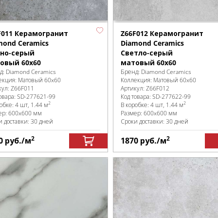
F011 Керамогранит
Z66F012 Керамогранит
mond Ceramics
Diamond Ceramics
но-серый
Светло-серый
овый 60x60
матовый 60x60
д:
Diamond Ceramics
Бренд:
Diamond Ceramics
екция:
Матовый 60x60
Коллекция:
Матовый 60x60
кул:
Z66F011
Артикул:
Z66F012
овара:
SD-277621
-99
Код товара:
SD-277622
-99
2
2
робке
:
4 шт, 1.44 м
В коробке
:
4 шт, 1.44 м
ер:
600x600 мм
Размер:
600x600 мм
и доставки: 30 дней
Сроки доставки: 30 дней
2
2
0
руб.
/м
1870
руб.
/м