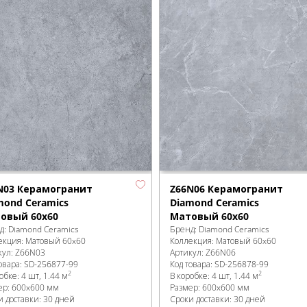
N03 Керамогранит
Z66N06 Керамогранит
mond Ceramics
Diamond Ceramics
овый 60x60
Матовый 60x60
д:
Diamond Ceramics
Бренд:
Diamond Ceramics
екция:
Матовый 60x60
Коллекция:
Матовый 60x60
кул:
Z66N03
Артикул:
Z66N06
овара:
SD-256877
-99
Код товара:
SD-256878
-99
2
2
робке
:
4 шт, 1.44 м
В коробке
:
4 шт, 1.44 м
ер:
600x600 мм
Размер:
600x600 мм
и доставки: 30 дней
Сроки доставки: 30 дней