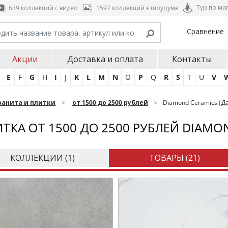
Тур по ма
639 коллекций с видео
1597 коллекций в шоуруме
Сравнение
Акции
Доставка и оплата
Контакты
E
F
G
H
I
J
K
L
M
N
O
P
Q
R
S
T
U
V
ранита и плитки
от 1500 до 2500 рублей
Diamond Ceramics (Д
ТКА ОТ 1500 ДО 2500 РУБЛЕЙ DIAMO
КОЛЛЕКЦИИ (
1
)
ТОВАРЫ (
21
)