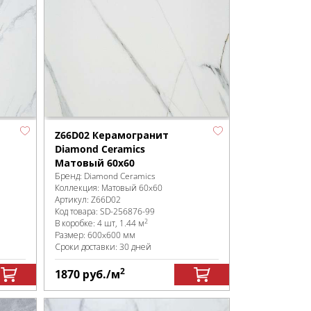
Z66D02 Керамогранит
Diamond Ceramics
Матовый 60x60
Бренд:
Diamond Ceramics
Коллекция:
Матовый 60x60
Артикул:
Z66D02
Код товара:
SD-256876
-99
2
В коробке
:
4 шт, 1.44 м
Размер:
600x600 мм
Сроки доставки: 30 дней
2
1870
руб.
/м