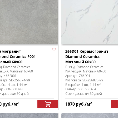
амогранит
Z66D01 Керамогранит
mond Ceramics F001
Diamond Ceramics
овый 60x60
Матовый 60x60
д:
Diamond Ceramics
Бренд:
Diamond Ceramics
екция:
Матовый 60x60
Коллекция:
Матовый 60x60
кул:
66F001
Артикул:
Z66D01
овара:
SD-256874
-99
Код товара:
SD-256875
-99
2
2
робке
:
4 шт, 1.44 м
В коробке
:
4 шт, 1.44 м
ер:
600x600 мм
Размер:
600x600 мм
и доставки: 30 дней
Сроки доставки: 30 дней
2
2
0
руб.
/м
1870
руб.
/м