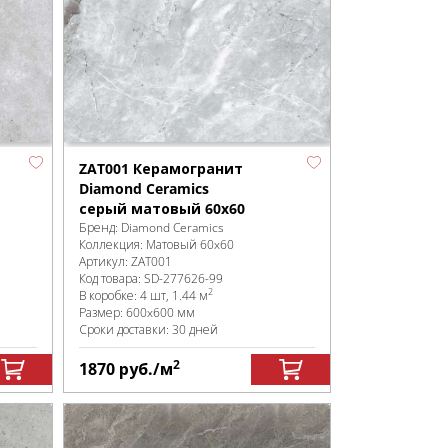
ZAT001 Керамогранит
Diamond Ceramics
серый матовый 60x60
Бренд:
Diamond Ceramics
Коллекция:
Матовый 60x60
Артикул:
ZAT001
Код товара:
SD-277626
-99
2
В коробке
:
4 шт, 1.44 м
Размер:
600x600 мм
Сроки доставки: 30 дней
2
1870
руб.
/м