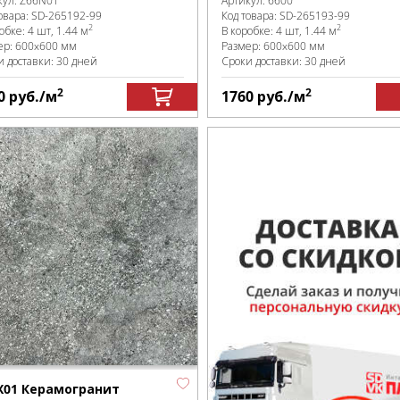
кул:
Z66N01
Артикул:
6600
овара:
SD-265192
-99
Код товара:
SD-265193
-99
2
2
робке
:
4 шт, 1.44 м
В коробке
:
4 шт, 1.44 м
ер:
600x600 мм
Размер:
600x600 мм
и доставки: 30 дней
Сроки доставки: 30 дней
2
2
0
руб.
/м
1760
руб.
/м
X01 Керамогранит