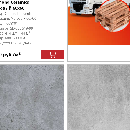
mond Ceramics
овый 60x60
д:
Diamond Ceramics
екция:
Матовый 60x60
кул:
66YX01
овара:
SD-277619
-99
2
робке
:
4 шт, 1.44 м
ер:
600x600 мм
и доставки: 30 дней
2
0
руб.
/м