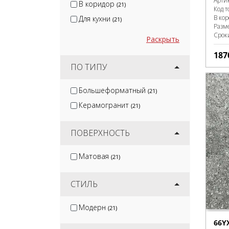
Арти
В коридор
(21)
Код т
В ко
Для кухни
(21)
Разм
Срок
Раскрыть
187
ПО ТИПУ
Большеформатный
(21)
Керамогранит
(21)
ПОВЕРХНОСТЬ
Матовая
(21)
СТИЛЬ
Модерн
(21)
66Y