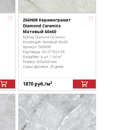
Z66N08 Керамогранит
Diamond Ceramics
Матовый 60x60
Бренд:
Diamond Ceramics
Коллекция:
Матовый 60x60
Артикул:
Z66N08
Код товара:
SD-277623
-99
2
В коробке
:
4 шт, 1.44 м
Размер:
600x600 мм
Сроки доставки: 30 дней
2
1870
руб.
/м