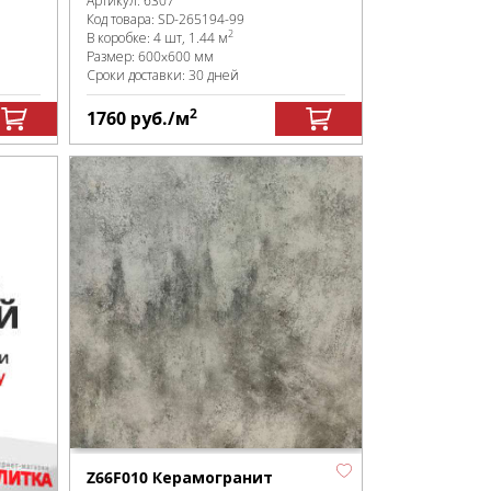
Артикул:
6307
Код товара:
SD-265194
-99
2
В коробке
:
4 шт, 1.44 м
Размер:
600x600 мм
Сроки доставки: 30 дней
2
1760
руб.
/м
Z66F010 Керамогранит