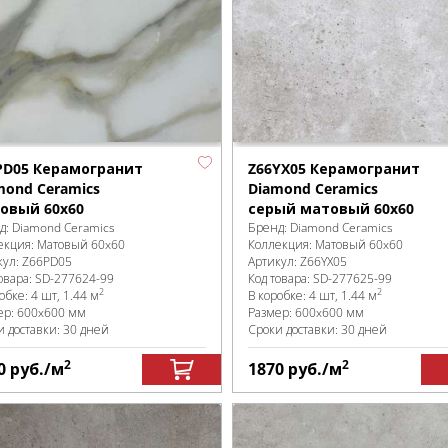
PD05 Керамогранит
Z66YX05 Керамогранит
mond Ceramics
Diamond Ceramics
овый 60x60
серый матовый 60x60
д:
Diamond Ceramics
Бренд:
Diamond Ceramics
екция:
Матовый 60x60
Коллекция:
Матовый 60x60
кул:
Z66PD05
Артикул:
Z66YX05
овара:
SD-277624
-99
Код товара:
SD-277625
-99
2
2
робке
:
4 шт, 1.44 м
В коробке
:
4 шт, 1.44 м
ер:
600x600 мм
Размер:
600x600 мм
и доставки: 30 дней
Сроки доставки: 30 дней
2
2
0
руб.
/м
1870
руб.
/м