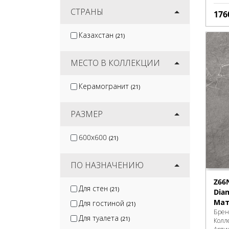
Artkera Group
СТРАНЫ
(53)
176
Protiles
(58)
Казахстан
(21)
DeKeramik
(7)
Kerama Marazzi
(1233)
МЕСТО В КОЛЛЕКЦИИ
Керамогранит
(21)
РАЗМЕР
600x600
(21)
ПО НАЗНАЧЕНИЮ
Z66
Для стен
(21)
Dia
Мат
Для гостиной
(21)
Брен
Для туалета
(21)
Колл