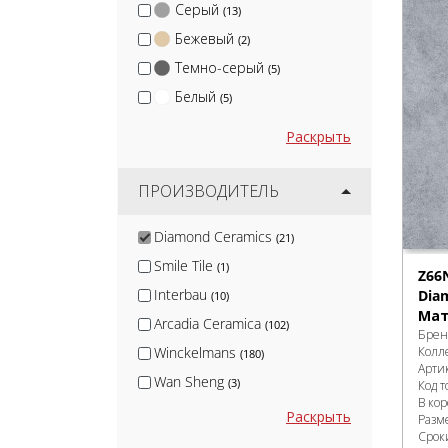
Серый
(13)
Бежевый
(2)
Темно-серый
(5)
Белый
(5)
Раскрыть
ПРОИЗВОДИТЕЛЬ
Diamond Ceramics
(21)
Smile Tile
(1)
Z66
Interbau
Dia
(10)
Мат
Arcadia Ceramica
(102)
Брен
Колл
Winckelmans
(180)
Арти
Wan Sheng
(3)
Код т
В ко
Натуральный Клинкер
(4)
Раскрыть
Разм
Срок
Kirovit
(52)