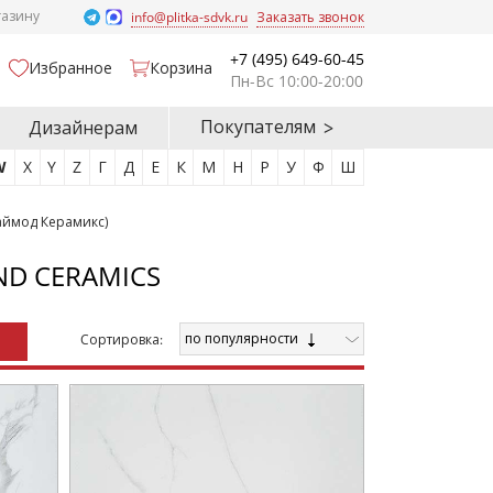
газину
info@plitka-sdvk.ru
Заказать звонок
+7 (495) 649-60-45
Избранное
Корзина
Пн-Вс 10:00-20:00
Покупателям
Дизайнерам
W
X
Y
Z
Г
Д
Е
К
М
Н
Р
У
Ф
Ш
аймод Керамикс)
ND CERAMICS
по популярности
Cортировка: