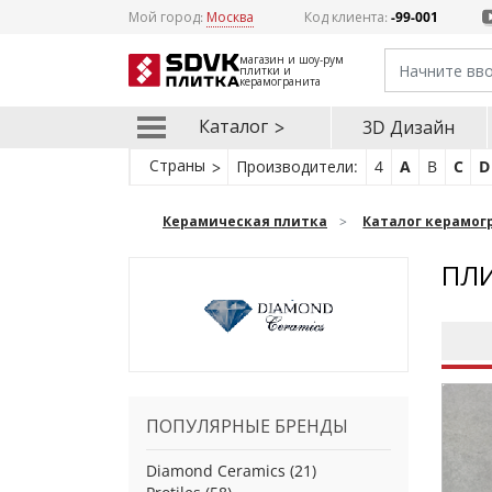
Мой город:
Москва
Код клиента:
-99-001
магазин и шоу-рум
плитки и
керамогранита
Каталог
3D Дизайн
Страны
Производители:
4
A
B
C
D
Керамическая плитка
Каталог керамог
ПЛИ
ПОПУЛЯРНЫЕ БРЕНДЫ
Diamond Ceramics
(21)