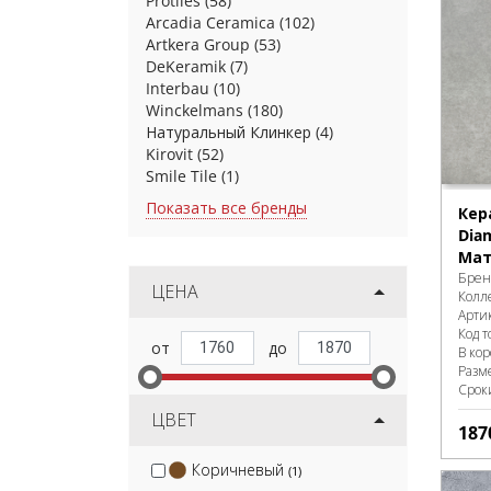
Protiles
(58)
Arcadia Ceramica
(102)
Artkera Group
(53)
DeKeramik
(7)
Interbau
(10)
Winckelmans
(180)
Натуральный Клинкер
(4)
Kirovit
(52)
Smile Tile
(1)
Показать все бренды
Кер
Dia
Мат
Брен
ЦЕНА
Колл
Арти
Код т
В ко
Разм
Срок
ЦВЕТ
187
Коричневый
(1)