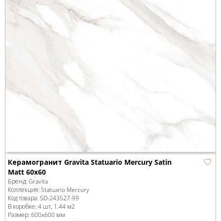
Керамогранит Gravita Statuario Mercury Satin
Matt 60x60
Бренд:
Gravita
Коллекция:
Statuario Mercury
Код товара:
SD-243527
-99
В коробке
:
4 шт, 1.44 м
2
Размер:
600x600 мм