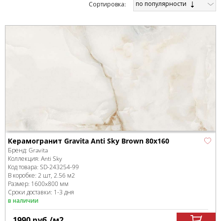
по популярности
Cортировка:
Керамогранит Gravita Anti Sky Brown 80x160
Бренд:
Gravita
Коллекция:
Anti Sky
Код товара:
SD-243254
-99
В коробке
:
2 шт, 2.56 м
2
Размер:
1600x800 мм
Сроки доставки: 1-3 дня
в наличии
1990
руб.
/м
2