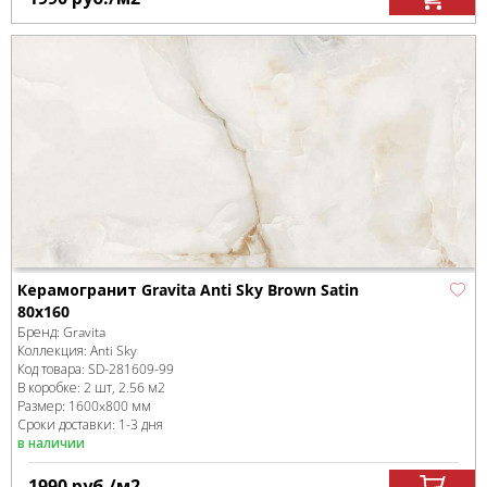
Керамогранит Gravita Anti Sky Brown Satin
80x160
Бренд:
Gravita
Коллекция:
Anti Sky
Код товара:
SD-281609
-99
В коробке
:
2 шт, 2.56 м
2
Размер:
1600x800 мм
Сроки доставки: 1-3 дня
в наличии
1990
руб.
/м
2