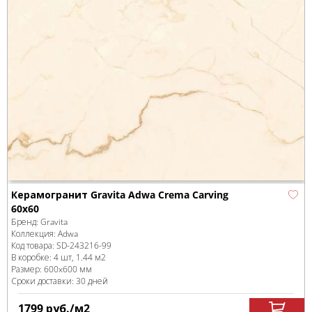
Керамогранит Gravita Adwa Crema Carving
60x60
Бренд:
Gravita
Коллекция:
Adwa
Код товара:
SD-243216
-99
В коробке
:
4 шт, 1.44 м
2
Размер:
600x600 мм
Сроки доставки: 30 дней
1799
руб.
/м
2