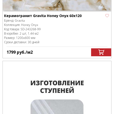
Керамогранит Gravita Honey Onyx 60x120
Бренд:
Gravita
Коллекция:
Honey Onyx
Код товара:
SD-243268
-99
В коробке
:
2 шт, 1.44 м
2
Размер:
1200x600 мм
Сроки доставки: 30 дней
1799
руб.
/м
2