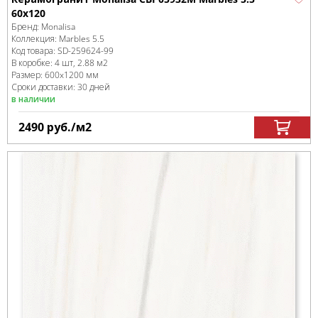
60x120
Бренд:
Monalisa
Коллекция:
Marbles 5.5
Код товара:
SD-259624
-99
В коробке
:
4 шт, 2.88 м
2
Размер:
600x1200 мм
Сроки доставки: 30 дней
в наличии
2490
руб.
/м
2