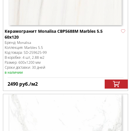
Керамогранит Monalisa CBP5688M Marbles 5.5
60x120
Бренд:
Monalisa
Коллекция:
Marbles 5.5
Код товара:
SD-259625
-99
В коробке
:
4 шт, 2.88 м
2
Размер:
600x1200 мм
Сроки доставки: 30 дней
в наличии
2490
руб.
/м
2