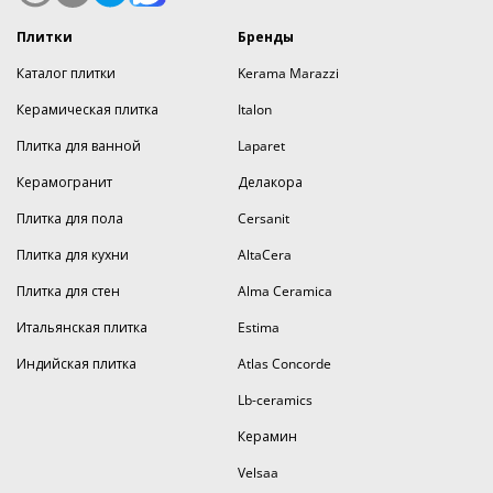
Плитки
Бренды
Каталог плитки
Kerama Marazzi
Керамическая плитка
Italon
Плитка для ванной
Laparet
Керамогранит
Делакора
Плитка для пола
Cersanit
Плитка для кухни
AltaCera
Плитка для стен
Alma Ceramica
Итальянская плитка
Estima
Индийская плитка
Atlas Concorde
Lb-ceramics
Керамин
Velsaa