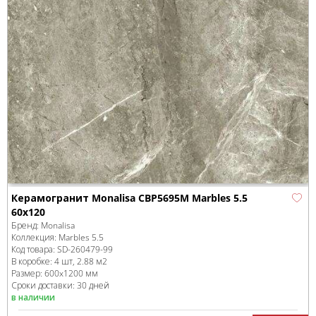
Керамогранит Monalisa CBP5695M Marbles 5.5
60x120
Бренд:
Monalisa
Коллекция:
Marbles 5.5
Код товара:
SD-260479
-99
В коробке
:
4 шт, 2.88 м
2
Размер:
600x1200 мм
Сроки доставки: 30 дней
в наличии