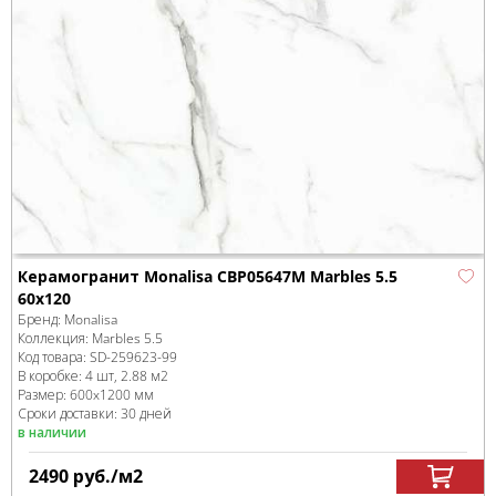
Керамогранит Monalisa CBP05647M Marbles 5.5
60x120
Бренд:
Monalisa
Коллекция:
Marbles 5.5
Код товара:
SD-259623
-99
В коробке
:
4 шт, 2.88 м
2
Размер:
600x1200 мм
Сроки доставки: 30 дней
в наличии
2490
руб.
/м
2