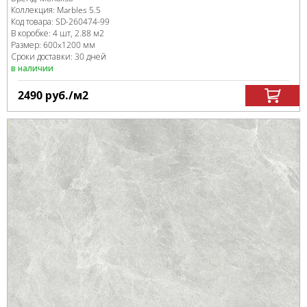
Коллекция:
Marbles 5.5
Код товара:
SD-260474
-99
В коробке
:
4 шт, 2.88 м
2
Размер:
600x1200 мм
Сроки доставки: 30 дней
в наличии
2490
руб.
/м
2