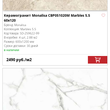
Керамогранит Monalisa CBP051020M Marbles 5.5
60x120
Бренд:
Monalisa
Коллекция:
Marbles 5.5
Код товара:
SD-259622
-99
В коробке
:
4 шт, 2.88 м
2
Размер:
600x1200 мм
Сроки доставки: 30 дней
в наличии
2490
руб.
/м
2