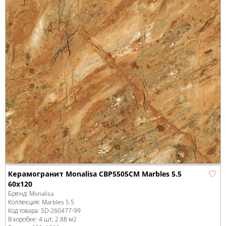
Керамогранит Monalisa CBP5505CM Marbles 5.5
60x120
Бренд:
Monalisa
Коллекция:
Marbles 5.5
Код товара:
SD-260477
-99
В коробке
:
4 шт, 2.88 м
2