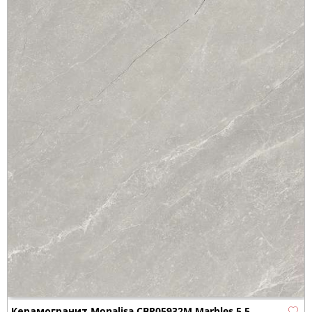
Керамогранит Monalisa CBP05932M Marbles 5.5