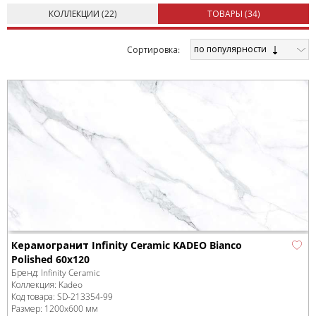
КОЛЛЕКЦИИ (
22
)
ТОВАРЫ (
34
)
по популярности
Cортировка:
Керамогранит Infinity Ceramic KADEO Bianco
Polished 60x120
Бренд:
Infinity Ceramic
Коллекция:
Kadeo
Код товара:
SD-213354
-99
Размер:
1200x600 мм