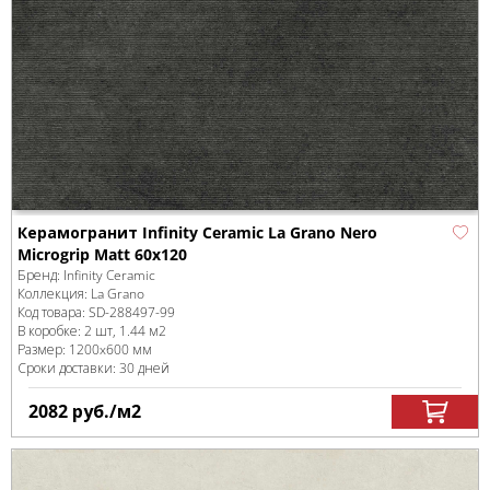
Керамогранит Infinity Ceramic La Grano Nero
Microgrip Matt 60x120
Бренд:
Infinity Ceramic
Коллекция:
La Grano
Код товара:
SD-288497
-99
В коробке
:
2 шт, 1.44 м
2
Размер:
1200x600 мм
Сроки доставки: 30 дней
2082
руб.
/м
2