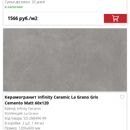
Сроки доставки: 30 дней
в наличии
1566
руб.
/м
2
Керамогранит Infinity Ceramic La Grano Gris
Cemento Matt 60x120
Бренд:
Infinity Ceramic
Коллекция:
La Grano
Код товара:
SD-288496
-99
В коробке
:
2 шт, 1.44 м
2
Размер:
1200x600 мм