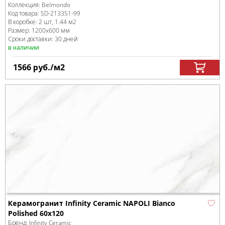
Коллекция:
Belmondo
Код товара:
SD-213351
-99
В коробке
:
2 шт, 1.44 м
2
Размер:
1200x600 мм
Сроки доставки: 30 дней
в наличии
1566
руб.
/м
2
Керамогранит Infinity Ceramic NAPOLI Bianco
Polished 60x120
Бренд:
Infinity Ceramic