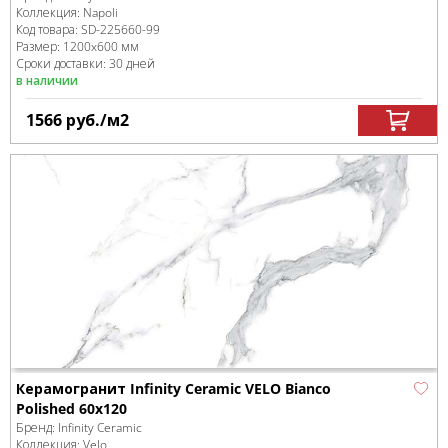
Коллекция:
Napoli
Код товара:
SD-225660
-99
Размер:
1200x600 мм
Сроки доставки: 30 дней
в наличии
1566
руб.
/м
2
Керамогранит Infinity Ceramic VELO Bianco
Polished 60x120
Бренд:
Infinity Ceramic
Коллекция:
Velo