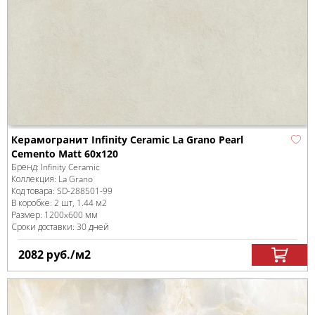
Керамогранит Infinity Ceramic La Grano Pearl
Cemento Matt 60x120
Бренд:
Infinity Ceramic
Коллекция:
La Grano
Код товара:
SD-288501
-99
В коробке
:
2 шт, 1.44 м
2
Размер:
1200x600 мм
Сроки доставки: 30 дней
2082
руб.
/м
2