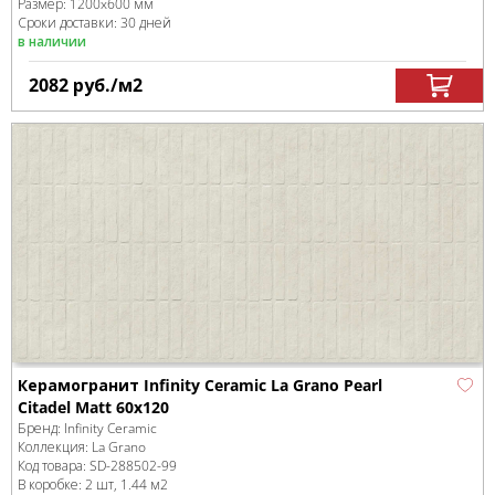
Размер:
1200x600 мм
Сроки доставки: 30 дней
в наличии
2082
руб.
/м
2
Керамогранит Infinity Ceramic La Grano Pearl
Citadel Matt 60x120
Бренд:
Infinity Ceramic
Коллекция:
La Grano
Код товара:
SD-288502
-99
В коробке
:
2 шт, 1.44 м
2