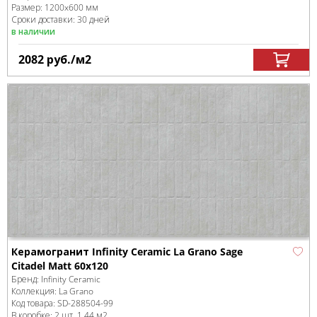
Размер:
1200x600 мм
Сроки доставки: 30 дней
в наличии
2082
руб.
/м
2
Керамогранит Infinity Ceramic La Grano Sage
Citadel Matt 60x120
Бренд:
Infinity Ceramic
Коллекция:
La Grano
Код товара:
SD-288504
-99
В коробке
:
2 шт, 1.44 м
2