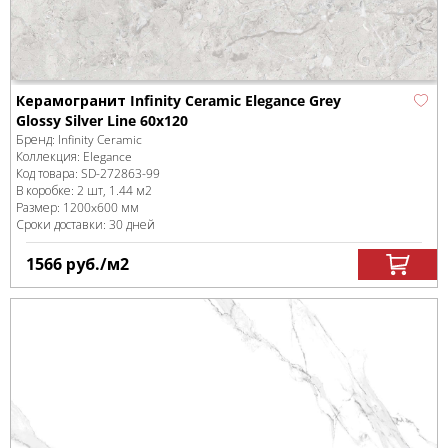
Керамогранит Infinity Ceramic Elegance Grey
Glossy Silver Line 60x120
Бренд:
Infinity Ceramic
Коллекция:
Elegance
Код товара:
SD-272863
-99
В коробке
:
2 шт, 1.44 м
2
Размер:
1200x600 мм
Сроки доставки: 30 дней
1566
руб.
/м
2