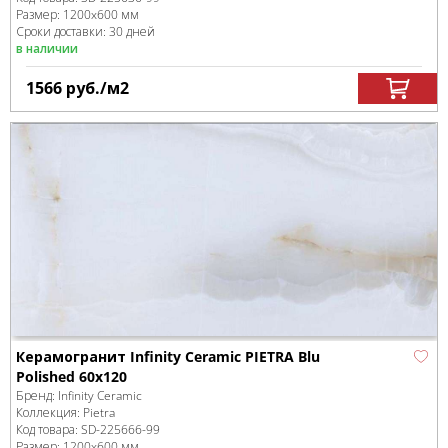
Размер:
1200x600 мм
Сроки доставки: 30 дней
в наличии
1566
руб.
/м
2
Керамогранит Infinity Ceramic PIETRA Blu
Polished 60x120
Бренд:
Infinity Ceramic
Коллекция:
Pietra
Код товара:
SD-225666
-99
Размер:
1200x600 мм