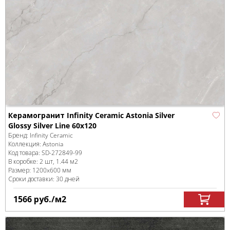
Керамогранит Infinity Ceramic Astonia Silver
Glossy Silver Line 60x120
Бренд:
Infinity Ceramic
Коллекция:
Astonia
Код товара:
SD-272849
-99
В коробке
:
2 шт, 1.44 м
2
Размер:
1200x600 мм
Сроки доставки: 30 дней
1566
руб.
/м
2