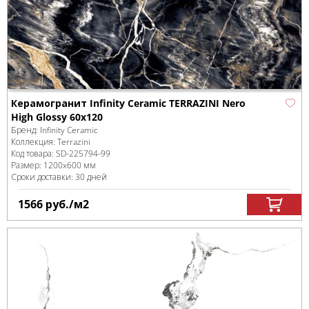
Керамогранит Infinity Ceramic TERRAZINI Nero
High Glossy 60x120
Бренд:
Infinity Ceramic
Коллекция:
Terrazini
Код товара:
SD-225794
-99
Размер:
1200x600 мм
Сроки доставки: 30 дней
1566
руб.
/м
2