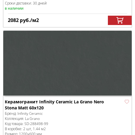
Сроки доставки: 30 дней
в наличии
2082
руб.
/м
2
Керамогранит Infinity Ceramic La Grano Nero
Stona Matt 60x120
Бренд:
Infinity Ceramic
Коллекция:
La Grano
Код товара:
SD-288498
-99
В коробке
:
2 шт, 1.44 м
2
Размер:
1200x600 мм