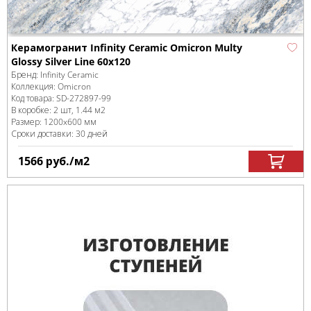
Керамогранит Infinity Ceramic Omicron Multy
Glossy Silver Line 60x120
Бренд:
Infinity Ceramic
Коллекция:
Omicron
Код товара:
SD-272897
-99
В коробке
:
2 шт, 1.44 м
2
Размер:
1200x600 мм
Сроки доставки: 30 дней
1566
руб.
/м
2