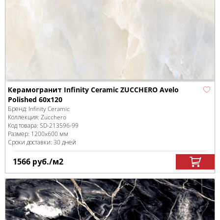
Керамогранит Infinity Ceramic ZUCCHERO Avelo
Polished 60x120
Бренд:
Infinity Ceramic
Коллекция:
Zucchero
Код товара:
SD-213596
-99
Размер:
1200x600 мм
Сроки доставки: 30 дней
1566
руб.
/м
2