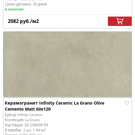
Сроки доставки: 30 дней
в наличии
2082
руб.
/м
2
Керамогранит Infinity Ceramic La Grano Olive
Cemento Matt 60x120
Бренд:
Infinity Ceramic
Коллекция:
La Grano
Код товара:
SD-288499
-99
В коробке
:
2 шт, 1.44 м
2