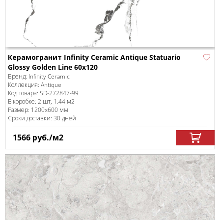
Керамогранит Infinity Ceramic Antique Statuario
Glossy Golden Line 60x120
Бренд:
Infinity Ceramic
Коллекция:
Antique
Код товара:
SD-272847
-99
В коробке
:
2 шт, 1.44 м
2
Размер:
1200x600 мм
Сроки доставки: 30 дней
1566
руб.
/м
2