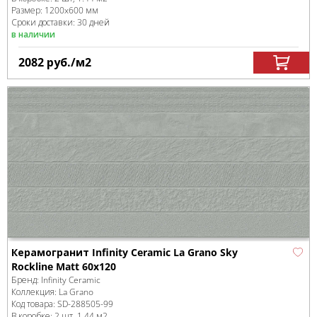
Размер:
1200x600 мм
Сроки доставки: 30 дней
в наличии
2082
руб.
/м
2
Керамогранит Infinity Ceramic La Grano Sky
Rockline Matt 60x120
Бренд:
Infinity Ceramic
Коллекция:
La Grano
Код товара:
SD-288505
-99
В коробке
:
2 шт, 1.44 м
2