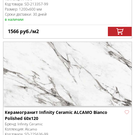
Код товара:
SD-213357
-99
Размер:
1200x600 мм
Сроки доставки: 30 дней
в наличии
1566
руб.
/м
2
Керамогранит Infinity Ceramic ALCAMO Bianco
Polished 60x120
Бренд:
Infinity Ceramic
Коллекция:
Alcamo
Код товара:
SD-225636
-99