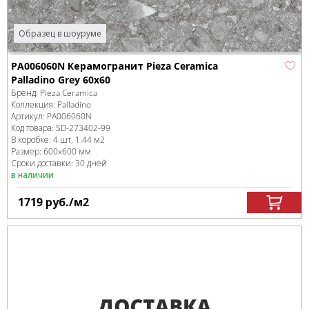
Образец в шоуруме
PA006060N Керамогранит Pieza Ceramica
Palladino Grey 60х60
Бренд:
Pieza Ceramica
Коллекция:
Palladino
Артикул:
PA006060N
Код товара:
SD-273402
-99
В коробке
:
4 шт, 1.44 м
2
Размер:
600x600 мм
Сроки доставки: 30 дней
в наличии
1719
руб.
/м
2