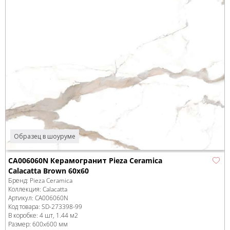
Образец в шоуруме
CA006060N Керамогранит Pieza Ceramica
Calacatta Brown 60x60
Бренд:
Pieza Ceramica
Коллекция:
Calacatta
Артикул:
CA006060N
Код товара:
SD-273398
-99
В коробке
:
4 шт, 1.44 м
2
Размер:
600x600 мм