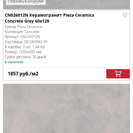
Образец в шоуруме
CN026012N Керамогранит Pieza Ceramica
Concrete Grey 60х120
Бренд:
Pieza Ceramica
Коллекция:
Concrete
Артикул:
CN026012N
Код товара:
SD-280983
-99
В коробке
:
2 шт, 1.44 м
2
Размер:
1200x600 мм
Сроки доставки: 30 дней
в наличии
1857
руб.
/м
2