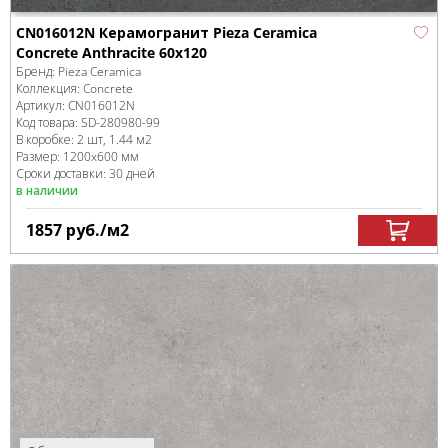
CN016012N Керамогранит Pieza Ceramica
Concrete Anthracite 60х120
Бренд:
Pieza Ceramica
Коллекция:
Concrete
Артикул:
CN016012N
Код товара:
SD-280980
-99
В коробке
:
2 шт, 1.44 м
2
Размер:
1200x600 мм
Сроки доставки: 30 дней
в наличии
1857
руб.
/м
2