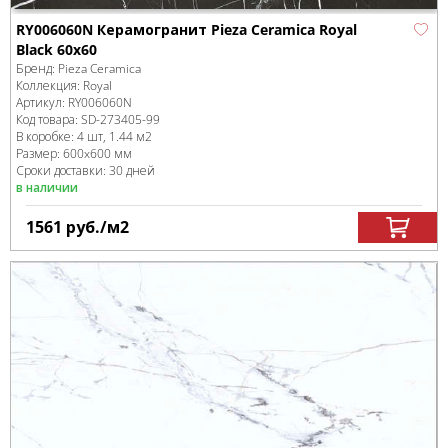
RY006060N Керамогранит Pieza Ceramica Royal
Black 60х60
Бренд:
Pieza Ceramica
Коллекция:
Royal
Артикул:
RY006060N
Код товара:
SD-273405
-99
В коробке
:
4 шт, 1.44 м
2
Размер:
600x600 мм
Сроки доставки: 30 дней
в наличии
1561
руб.
/м
2