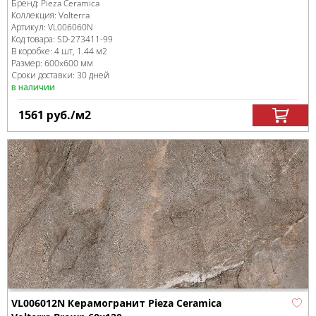
Бренд:
Pieza Ceramica
Коллекция:
Volterra
Артикул:
VL006060N
Код товара:
SD-273411
-99
В коробке
:
4 шт, 1.44 м
2
Размер:
600x600 мм
Сроки доставки: 30 дней
в наличии
1561
руб.
/м
2
VL006012N Керамогранит Pieza Ceramica