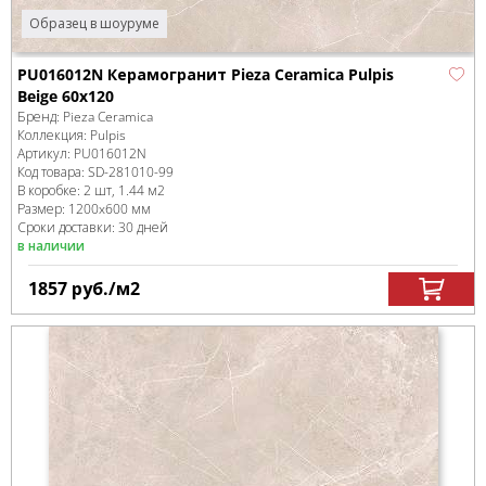
Образец в шоуруме
PU016012N Керамогранит Pieza Ceramica Pulpis
Beige 60х120
Бренд:
Pieza Ceramica
Коллекция:
Pulpis
Артикул:
PU016012N
Код товара:
SD-281010
-99
В коробке
:
2 шт, 1.44 м
2
Размер:
1200x600 мм
Сроки доставки: 30 дней
в наличии
1857
руб.
/м
2