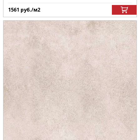
1561
руб.
/м
2