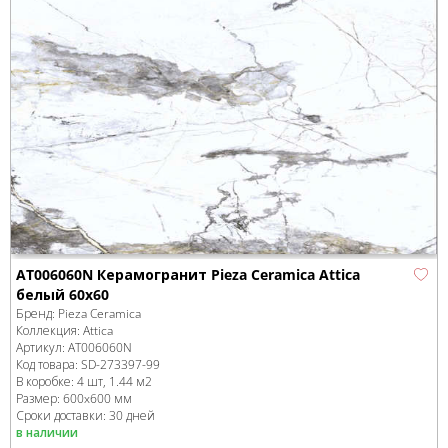
AT006060N Керамогранит Pieza Ceramica Attica
белый 60x60
Бренд:
Pieza Ceramica
Коллекция:
Attica
Артикул:
AT006060N
Код товара:
SD-273397
-99
В коробке
:
4 шт, 1.44 м
2
Размер:
600x600 мм
Сроки доставки: 30 дней
в наличии