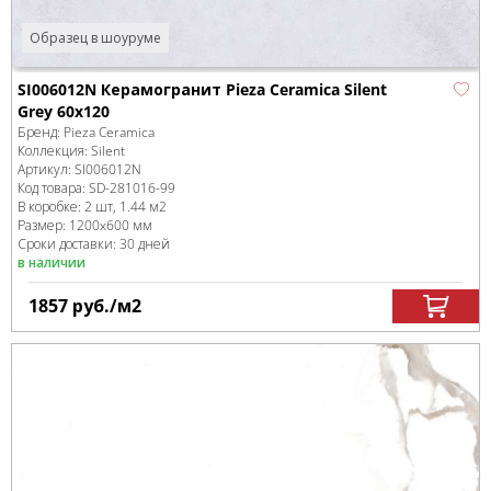
Образец в шоуруме
SI006012N Керамогранит Pieza Ceramica Silent
Grey 60х120
Бренд:
Pieza Ceramica
Коллекция:
Silent
Артикул:
SI006012N
Код товара:
SD-281016
-99
В коробке
:
2 шт, 1.44 м
2
Размер:
1200x600 мм
Сроки доставки: 30 дней
в наличии
1857
руб.
/м
2