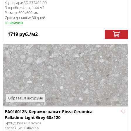
Код товара:
SD-273403
-99
В коробке
:
4 шт, 1.44 м
2
Размер:
600x600 мм
Сроки доставки: 30 дней
в наличии
1719
руб.
/м
2
Образец в шоуруме
PA016012N Керамогранит Pieza Ceramica
Palladino Light Grey 60х120
Бренд:
Pieza Ceramica
Коллекция:
Palladino