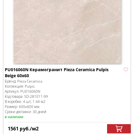
PU016060N Керамогранит Pieza Ceramica Pulpis
Beige 60х60
Бренд:
Pieza Ceramica
Коллекция:
Pulpis
Артикул:
PU016060N
Код товара:
SD-281011
-99
В коробке
:
4 шт, 1.44 м
2
Размер:
600x600 мм
Сроки доставки: 30 дней
в наличии
1561
руб.
/м
2