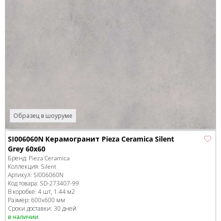
Образец в шоуруме
SI006060N Керамогранит Pieza Ceramica Silent
Grey 60х60
Бренд:
Pieza Ceramica
Коллекция:
Silent
Артикул:
SI006060N
Код товара:
SD-273407
-99
В коробке
:
4 шт, 1.44 м
2
Размер:
600x600 мм
Сроки доставки: 30 дней
в наличии