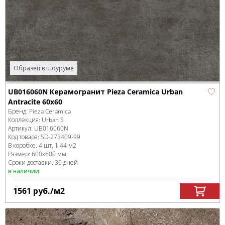
Образец в шоуруме
UB016060N Керамогранит Pieza Ceramica Urban
Antracite 60х60
Бренд:
Pieza Ceramica
Коллекция:
Urban S
Артикул:
UB016060N
Код товара:
SD-273409
-99
В коробке
:
4 шт, 1.44 м
2
Размер:
600x600 мм
Сроки доставки: 30 дней
в наличии
1561
руб.
/м
2