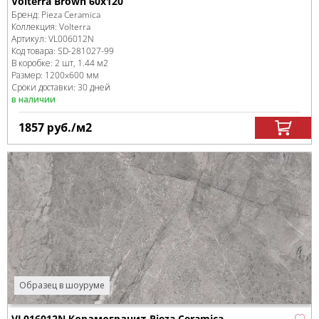
Volterra Brown 60х120
Бренд:
Pieza Ceramica
Коллекция:
Volterra
Артикул:
VL006012N
Код товара:
SD-281027
-99
В коробке
:
2 шт, 1.44 м
2
Размер:
1200x600 мм
Сроки доставки: 30 дней
в наличии
1857
руб.
/м
2
Образец в шоуруме
VL016012N Керамогранит Pieza Ceramica