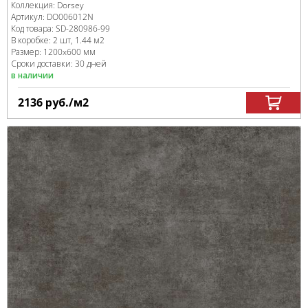
Коллекция:
Dorsey
Артикул:
DO006012N
Код товара:
SD-280986
-99
В коробке
:
2 шт, 1.44 м
2
Размер:
1200x600 мм
Сроки доставки: 30 дней
в наличии
2136
руб.
/м
2