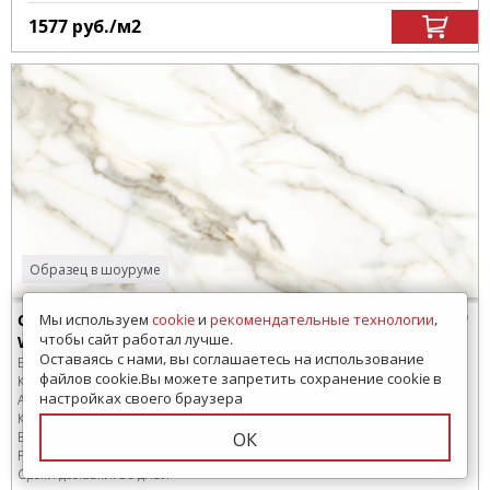
1577
руб.
/м
2
Образец в шоуруме
Мы используем
cookie
и
рекомендательные технологии
,
CR006012N Керамогранит Pieza Ceramica Carrara
чтобы сайт работал лучше.
White 60х120
Оставаясь с нами, вы соглашаетесь на использование
Бренд:
Pieza Ceramica
файлов cookie.Вы можете запретить сохранение cookie в
Коллекция:
Carrara
настройках своего браузера
Артикул:
CR006012N
Код товара:
SD-280976
-99
ОК
В коробке
:
2 шт, 1.44 м
2
Размер:
1200x600 мм
Сроки доставки: 30 дней