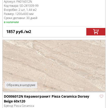
Артикул:
PA016012N
Код товара:
SD-281009
-99
В коробке
:
2 шт, 1.44 м
2
Размер:
1200x600 мм
Сроки доставки: 30 дней
в наличии
1857
руб.
/м
2
Образец в шоуруме
DO006012N Керамогранит Pieza Ceramica Dorsey
Beige 60х120
Бренд:
Pieza Ceramica