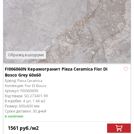
Образец в шоуруме
FI006060N Керамогранит Pieza Ceramica Fior Di
Bosco Grey 60х60
Бренд:
Pieza Ceramica
Коллекция:
Fior Di Bosco
Артикул:
FI006060N
Код товара:
SD-273401
-99
В коробке
:
4 шт, 1.44 м
2
Размер:
600x600 мм
Сроки доставки: 30 дней
в наличии
1561
руб.
/м
2