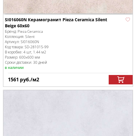
SI016060N Керамогранит Pieza Ceramica Silent
Beige 60х60
Бренд:
Pieza Ceramica
Коллекция:
Silent
Артикул:
SI016060N
Код товара:
SD-281015
-99
В коробке
:
4 шт, 1.44 м
2
Размер:
600x600 мм
Сроки доставки: 30 дней
в наличии
1561
руб.
/м
2