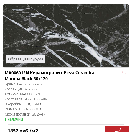
Образец в шоуруме
MA006012N Керамогранит Pieza Ceramica
Marona Black 60х120
Бренд:
Pieza Ceramica
Коллекция:
Marona
Артикул:
MA006012N
Код товара:
SD-281006
-99
В коробке
:
2 шт, 1.44 м
2
Размер:
1200x600 мм
Сроки доставки: 30 дней
в наличии
1857
руб.
/м
2