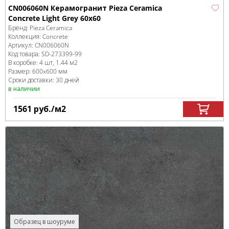
CN006060N Керамогранит Pieza Ceramica
Concrete Light Grey 60x60
Бренд:
Pieza Ceramica
Коллекция:
Concrete
Артикул:
CN006060N
Код товара:
SD-273399
-99
В коробке
:
4 шт, 1.44 м
2
Размер:
600x600 мм
Сроки доставки: 30 дней
в наличии
1561
руб.
/м
2
Образец в шоуруме