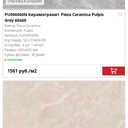
Образец в шоуруме
PU006060N Керамогранит Pieza Ceramica Pulpis
Grey 60х60
Бренд:
Pieza Ceramica
Коллекция:
Pulpis
Артикул:
PU006060N
Код товара:
SD-273404
-99
В коробке
:
4 шт, 1.44 м
2
Размер:
600x600 мм
Сроки доставки: 30 дней
в наличии
1561
руб.
/м
2