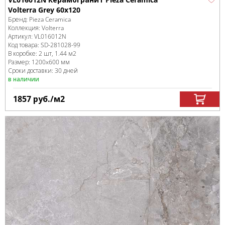
Volterra Grey 60х120
Бренд:
Pieza Ceramica
Коллекция:
Volterra
Артикул:
VL016012N
Код товара:
SD-281028
-99
В коробке
:
2 шт, 1.44 м
2
Размер:
1200x600 мм
Сроки доставки: 30 дней
в наличии
1857
руб.
/м
2