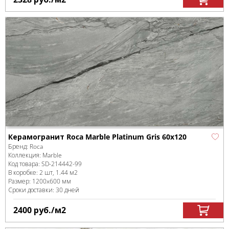
Керамогранит Roca Marble Platinum Gris 60x120
Бренд:
Roca
Коллекция:
Marble
Код товара:
SD-214442
-99
В коробке
:
2 шт, 1.44 м
2
Размер:
1200x600 мм
Сроки доставки: 30 дней
2400
руб.
/м
2