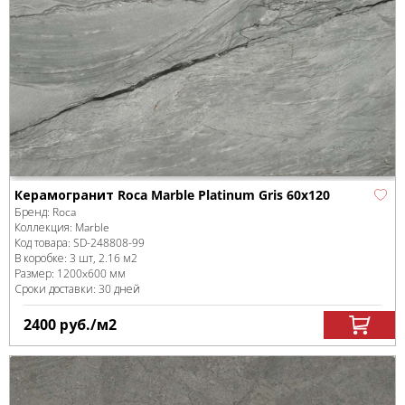
Керамогранит Roca Marble Platinum Gris 60x120
Бренд:
Roca
Коллекция:
Marble
Код товара:
SD-248808
-99
В коробке
:
3 шт, 2.16 м
2
Размер:
1200x600 мм
Сроки доставки: 30 дней
2400
руб.
/м
2