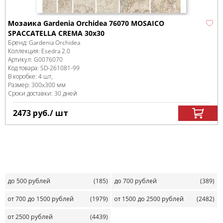
Мозаика Gardenia Orchidea 76070 MOSAICO
SPACCATELLA CREMA 30x30
Бренд:
Gardenia Orchidea
Коллекция:
Esedra 2.0
Артикул:
G0076070
Код товара:
SD-261081
-99
В коробке
:
4 шт,
Размер:
300x300 мм
Сроки доставки: 30 дней
2473
руб.
/ шт
до 500 рублей
(185)
до 700 рублей
(389)
от 700 до 1500 рублей
(1979)
от 1500 до 2500 рублей
(2482)
от 2500 рублей
(4439)