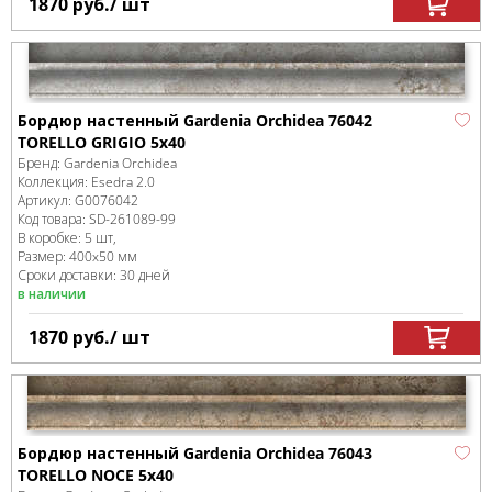
1870
руб.
/ шт
Бордюр настенный Gardenia Orchidea 76042
TORELLO GRIGIO 5x40
Бренд:
Gardenia Orchidea
Коллекция:
Esedra 2.0
Артикул:
G0076042
Код товара:
SD-261089
-99
В коробке
:
5 шт,
Размер:
400x50 мм
Сроки доставки: 30 дней
в наличии
1870
руб.
/ шт
Бордюр настенный Gardenia Orchidea 76043
TORELLO NOCE 5x40