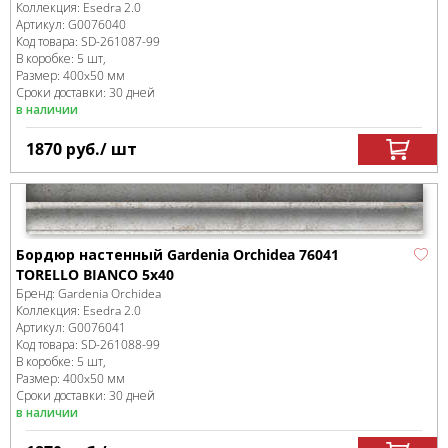
Коллекция:
Esedra 2.0
Артикул:
G0076040
Код товара:
SD-261087
-99
В коробке
:
5 шт,
Размер:
400x50 мм
Сроки доставки: 30 дней
в наличии
1870
руб.
/ шт
Бордюр настенный Gardenia Orchidea 76041
TORELLO BIANCO 5x40
Бренд:
Gardenia Orchidea
Коллекция:
Esedra 2.0
Артикул:
G0076041
Код товара:
SD-261088
-99
В коробке
:
5 шт,
Размер:
400x50 мм
Сроки доставки: 30 дней
в наличии