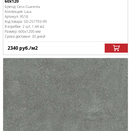
60x120
Бренд:
Cero Cuarenta
Коллекция:
Lava
Артикул:
9518
Код товара:
SD-257793
-99
В коробке
:
2 шт, 1.44 м
2
Размер:
600x1200 мм
Сроки доставки: 30 дней
2340
руб.
/м
2