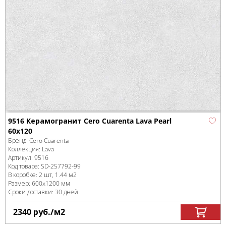
9516 Керамогранит Cero Cuarenta Lava Pearl
60x120
Бренд:
Cero Cuarenta
Коллекция:
Lava
Артикул:
9516
Код товара:
SD-257792
-99
В коробке
:
2 шт, 1.44 м
2
Размер:
600x1200 мм
Сроки доставки: 30 дней
2340
руб.
/м
2