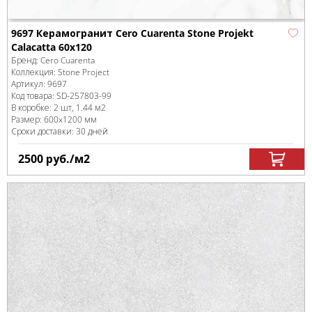
9697 Керамогранит Cero Cuarenta Stone Projekt
Calacatta 60x120
Бренд:
Cero Cuarenta
Коллекция:
Stone Project
Артикул:
9697
Код товара:
SD-257803
-99
В коробке
:
2 шт, 1.44 м
2
Размер:
600x1200 мм
Сроки доставки: 30 дней
2500
руб.
/м
2