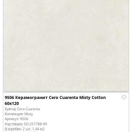
9506 Керамогранит Cero Cuarenta Misty Cotton
60x120
Бренд:
Cero Cuarenta
Коллекция:
Misty
Артикул:
9506
Код товара:
SD-257788
-99
В коробке
:
2 шт, 1.44 м
2