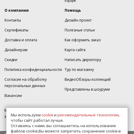
Equipe
О компании
Помощь
Контакты
Дизайн проект
Сертификаты
Полезные статьи
Доставка и оплата
Как оформить заказ
Дизайнерам
Карта сайта
Скидки
Написать директору
Политика конфиденциальности
Тур по магазину
Согласие на обработку
ВидеоОбзоры коллекций
персональных данных
Представлены в шоуруме
Вакансии
МКАД 2км внешняя сторона, д. 2, ТРЦ "Шоколад" (РИО) Реутов, -1
Мы используем
cookie
и
рекомендательные технологии
,
этаж, магазин Плитка-SDVK.
чтобы сайт работал лучше.
Оставаясь с нами, вы соглашаетесь на использование
файлов cookie.Вы можете запретить сохранение cookie в
© 2009—2026 г. Все права защищены